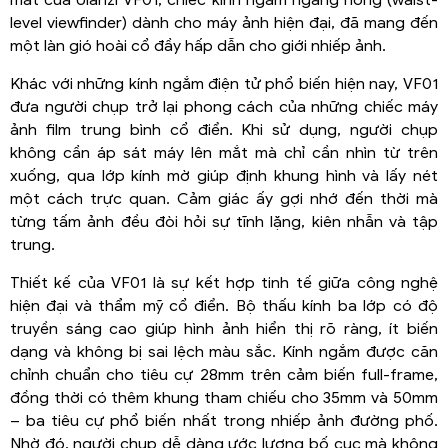
mắt của Ulanzi VF01, chiếc kính ngắm ngang hông (waist-
level viewfinder) dành cho máy ảnh hiện đại, đã mang đến
một làn gió hoài cổ đầy hấp dẫn cho giới nhiếp ảnh.
Khác với những kính ngắm điện tử phổ biến hiện nay, VF01
đưa người chụp trở lại phong cách của những chiếc máy
ảnh film trung bình cổ điển. Khi sử dụng, người chụp
không cần áp sát máy lên mắt mà chỉ cần nhìn từ trên
xuống, qua lớp kính mờ giúp định khung hình và lấy nét
một cách trực quan. Cảm giác ấy gợi nhớ đến thời mà
từng tấm ảnh đều đòi hỏi sự tĩnh lặng, kiên nhẫn và tập
trung.
Thiết kế của VF01 là sự kết hợp tinh tế giữa công nghệ
hiện đại và thẩm mỹ cổ điển. Bộ thấu kính ba lớp có độ
truyền sáng cao giúp hình ảnh hiển thị rõ ràng, ít biến
dạng và không bị sai lệch màu sắc. Kính ngắm được căn
chỉnh chuẩn cho tiêu cự 28mm trên cảm biến full-frame,
đồng thời có thêm khung tham chiếu cho 35mm và 50mm
– ba tiêu cự phổ biến nhất trong nhiếp ảnh đường phố.
Nhờ đó, người chụp dễ dàng ước lượng bố cục mà không