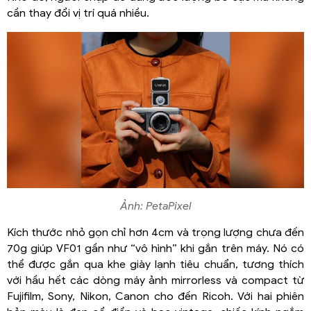
cần thay đổi vị trí quá nhiều.
Ảnh: PetaPixel
Kích thước nhỏ gọn chỉ hơn 4cm và trọng lượng chưa đến
70g giúp VF01 gần như “vô hình” khi gắn trên máy. Nó có
thể được gắn qua khe giày lạnh tiêu chuẩn, tương thích
với hầu hết các dòng máy ảnh mirrorless và compact từ
Fujifilm, Sony, Nikon, Canon cho đến Ricoh. Với hai phiên