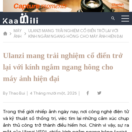
Chuyển
đến
nội
dung
MÁY
ULANZI MANG TRẢI NGHIỆM CỔ ĐIỂN TRỞ LẠI VỚI
ẢNH
KÍNH NGẮM NGANG HÔNG CHO MÁY ẢNH HIỆN ĐẠI
Ulanzi mang trải nghiệm cổ điển trở
lại với kính ngắm ngang hông cho
máy ảnh hiện đại
By Thao Bui
4 Tháng mười một, 2025
Trong thế giới nhiếp ảnh ngày nay, nơi công nghệ điện tử
và kỹ thuật số thống trị, việc tìm lại những cảm xúc chụp
ảnh thủ công trở thành điều hiếm hoi. Chính vì vậy, sự ra