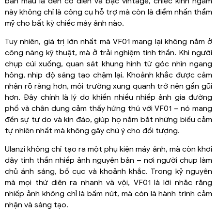
bản màu là đen cổ điển và bạc vintage, chiếc kính ngắm
này không chỉ là công cụ hỗ trợ mà còn là điểm nhấn thẩm
mỹ cho bất kỳ chiếc máy ảnh nào.
Tuy nhiên, giá trị lớn nhất mà VF01 mang lại không nằm ở
công năng kỹ thuật, mà ở trải nghiệm tinh thần. Khi người
chụp cúi xuống, quan sát khung hình từ góc nhìn ngang
hông, nhịp độ sáng tạo chậm lại. Khoảnh khắc được cảm
nhận rõ ràng hơn, môi trường xung quanh trở nên gần gũi
hơn. Đây chính là lý do khiến nhiều nhiếp ảnh gia đường
phố và chân dung cảm thấy hứng thú với VF01 – nó mang
đến sự tự do và kín đáo, giúp họ nắm bắt những biểu cảm
tự nhiên nhất mà không gây chú ý cho đối tượng.
Ulanzi không chỉ tạo ra một phụ kiện máy ảnh, mà còn khơi
dậy tinh thần nhiếp ảnh nguyên bản – nơi người chụp làm
chủ ánh sáng, bố cục và khoảnh khắc. Trong kỷ nguyên
mà mọi thứ diễn ra nhanh và vội, VF01 là lời nhắc rằng
nhiếp ảnh không chỉ là bấm nút, mà còn là hành trình cảm
nhận và sáng tạo.