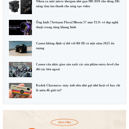
Nikon ra mắt micro shotgun nhỏ gọn ME-D10 cho dòng ZR:
nâng tầm âm thanh cho sáng tạo video
Ống kính 7Artisans Floral Bloom 57 mm T2.9: vẻ đẹp nghệ
thuật trong từng khung hình
Canon khẳng định vị thế với R6 III và một năm 2025 ấn
tượng
Canon cân nhắc giao sản xuất các sản phẩm entry-level cho
đối tác bên ngoài
Kodak Charmera: máy ảnh siêu nhỏ gợi nhớ hoài cổ hay chỉ
là món đồ giải trí?