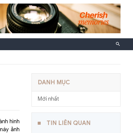
DANH MỤC
Mới nhất
ành hình
TIN LIÊN QUAN
 máy ảnh