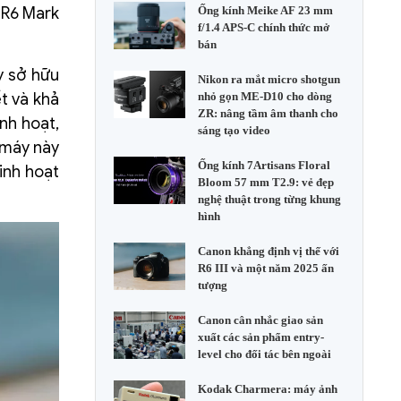
 R6 Mark
Ống kính Meike AF 23 mm
f/1.4 APS-C chính thức mở
bán
y sở hữu
Nikon ra mắt micro shotgun
t và khả
nhỏ gọn ME-D10 cho dòng
ZR: nâng tầm âm thanh cho
nh hoạt,
sáng tạo video
c máy này
Ống kính 7Artisans Floral
inh hoạt
Bloom 57 mm T2.9: vẻ đẹp
nghệ thuật trong từng khung
hình
Canon khẳng định vị thế với
R6 III và một năm 2025 ấn
tượng
Canon cân nhắc giao sản
xuất các sản phẩm entry-
level cho đối tác bên ngoài
Kodak Charmera: máy ảnh