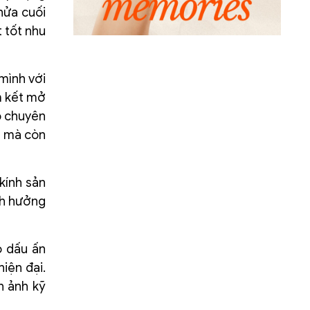
nửa cuối
 tốt nhu
mình với
am kết mở
ộ chuyên
u mà còn
kính sản
nh hưởng
o dấu ấn
iện đại.
h ảnh kỹ