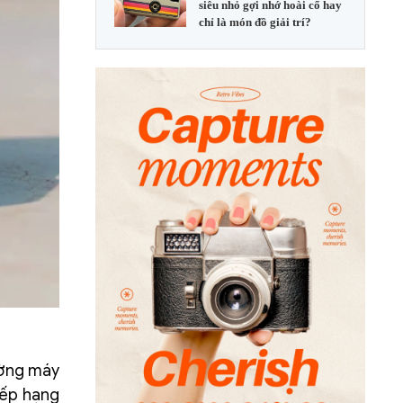
siêu nhỏ gợi nhớ hoài cổ hay
chỉ là món đồ giải trí?
rường máy
xếp hạng