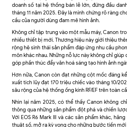
doanh số tại hệ thống bán lẻ lớn, đứng đầu dan
tháng 11 năm 2025. Đây là minh chứng rõ ràng ch
cầu của người dùng đam mê hình ảnh.
Không chỉ tập trung vào một mẫu máy, Canon tr
nhiều thiết bị mới. Thương hiệu này giới thiệu th
rộng hệ sinh thái sản phẩm đáp ứng nhu cầu pho
môn khác nhau. Những nỗ lực này không chỉ giúp d
góp phần thúc đẩy văn hoá sáng tạo hình ảnh ngà
Hơn nữa, Canon còn đạt những cột mốc đáng kể tr
xuất tích lũy đạt 170 triệu chiếc vào tháng 10/
sâu rộng của hệ thống ống kính RF/EF trên toàn c
Nhìn lại năm 2025, có thể thấy Canon không chỉ
thông qua những sản phẩm đột phá và chiến lược 
Với EOS R6 Mark III và các sản phẩm khác, hãng t
thuật số, mở ra kỳ vọng cho những bước tiến mới