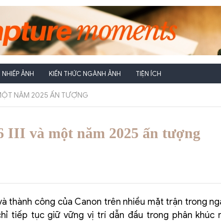
NHIẾP ẢNH
KIẾN THỨC NGÀNH ẢNH
TIỆN ÍCH
À MỘT NĂM 2025 ẤN TƯỢNG
6 III và một năm 2025 ấn tượng
 thành công của Canon trên nhiều mặt trận trong ng
hỉ tiếp tục giữ vững vị trí dẫn đầu trong phân khúc