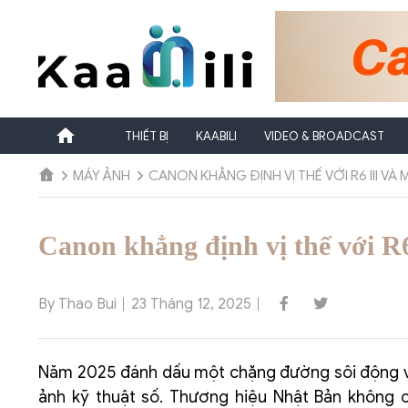
Chuyển
đến
nội
dung
THIẾT BỊ
KAABILI
VIDEO & BROADCAST
MÁY ẢNH
CANON KHẲNG ĐỊNH VỊ THẾ VỚI R6 III V
Canon khẳng định vị thế với R
By Thao Bui
23 Tháng 12, 2025
Năm 2025 đánh dấu một chặng đường sôi động và
ảnh kỹ thuật số. Thương hiệu Nhật Bản không c