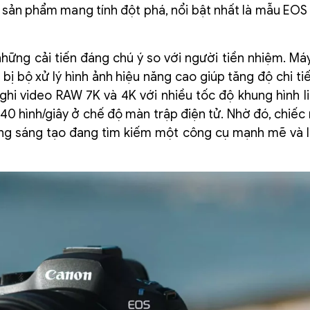
 sản phẩm mang tính đột phá, nổi bật nhất là mẫu EOS
hững cải tiến đáng chú ý so với người tiền nhiệm. Má
 bộ xử lý hình ảnh hiệu năng cao giúp tăng độ chi tiế
ghi video RAW 7K và 4K với nhiều tốc độ khung hình li
ới 40 hình/giây ở chế độ màn trập điện tử. Nhờ đó, chiế
ung sáng tạo đang tìm kiếm một công cụ mạnh mẽ và l