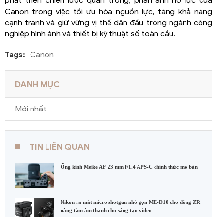
phát triển chiến lược quan trọng, phản ánh nỗ lực của
Canon trong việc tối ưu hóa nguồn lực, tăng khả năng
cạnh tranh và giữ vững vị thế dẫn đầu trong ngành công
nghiệp hình ảnh và thiết bị kỹ thuật số toàn cầu.
Tags:
Canon
DANH MỤC
Mới nhất
TIN LIÊN QUAN
Ống kính Meike AF 23 mm f/1.4 APS-C chính thức mở bán
Nikon ra mắt micro shotgun nhỏ gọn ME-D10 cho dòng ZR:
nâng tầm âm thanh cho sáng tạo video