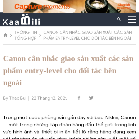
Chuyển
đến
nội
dung
THÔNG TIN
CANON CÂN NHẮC GIAO SẢN XUẤT CÁC SẢN
TỔNG HỢP
PHẨM ENTRY-LEVEL CHO ĐỐI TÁC BÊN NGOÀI
Canon cân nhắc giao sản xuất các sản
phẩm entry-level cho đối tác bên
ngoài
By Thao Bui
22 Tháng 12, 2025
Trong một cuộc phỏng vấn gần đây với báo Nikkei, Canon
— một trong những tập đoàn hàng đầu thế giới trong lĩnh
vực hình ảnh và thiết bị in ấn tiết lộ rằng hãng đang xem