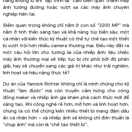
năng khổng lồ khi “lập trình lại” cảm biến quét thành máy
ảnh tương đương hoặc vượt xa các máy ảnh chuyên
nghiệp hiện tại.
Điểm quan trọng không chỉ nằm ở con số “3200 MP” mà
nằm ở tinh thần sáng tạo và khả năng tùy biến sâu: một
cá nhân với kiến thức kỹ thuật có thể tự chế tạo một thiết
bị vượt trội hơn nhiều camera thương mại. Điều này đặt ra
một câu hỏi lớn cho tương lai của nhiếp ảnh: liệu chiếc
máy ảnh thương mại sẽ tiếp tục bị chi phối bởi độ phân
giải, hay sẽ chuyển sang các giá trị khác như trải nghiệm,
linh hoạt và hiệu năng thực tế?
Dự án của Yannick Richter không chỉ là minh chứng cho kỹ
thuật “làm được” mà còn truyền cảm hứng cho cộng
đồng maker và nhiếp ảnh gia khám phá cách thức mới để
sáng tạo. Khi công nghệ rẻ hơn, mở hơn và linh hoạt hơn,
chúng ta có thể chứng kiến nhiều thiết bị mang đậm dấu
ấn cá nhân hơn – và nhiếp ảnh sẽ không chỉ đơn thuần là
“chụp ảnh” mà còn là “chế tạo thiết bị”.