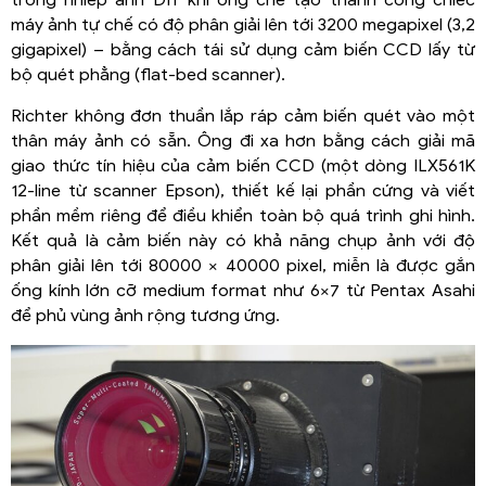
trong nhiếp ảnh DIY khi ông chế tạo thành công chiếc
máy ảnh tự chế có độ phân giải lên tới 3200 megapixel (3,2
gigapixel) – bằng cách tái sử dụng cảm biến CCD lấy từ
bộ quét phẳng (flat-bed scanner).
Richter không đơn thuần lắp ráp cảm biến quét vào một
thân máy ảnh có sẵn. Ông đi xa hơn bằng cách giải mã
giao thức tín hiệu của cảm biến CCD (một dòng ILX561K
12-line từ scanner Epson), thiết kế lại phần cứng và viết
phần mềm riêng để điều khiển toàn bộ quá trình ghi hình.
Kết quả là cảm biến này có khả năng chụp ảnh với độ
phân giải lên tới 80000 × 40000 pixel, miễn là được gắn
ống kính lớn cỡ medium format như 6×7 từ Pentax Asahi
để phủ vùng ảnh rộng tương ứng.