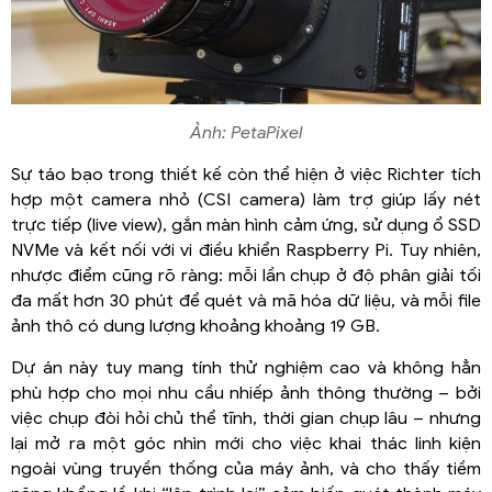
Ảnh: PetaPixel
Sự táo bạo trong thiết kế còn thể hiện ở việc Richter tích
hợp một camera nhỏ (CSI camera) làm trợ giúp lấy nét
trực tiếp (live view), gắn màn hình cảm ứng, sử dụng ổ SSD
NVMe và kết nối với vi điều khiển Raspberry Pi. Tuy nhiên,
nhược điểm cũng rõ ràng: mỗi lần chụp ở độ phân giải tối
đa mất hơn 30 phút để quét và mã hóa dữ liệu, và mỗi file
ảnh thô có dung lượng khoảng khoảng 19 GB.
Dự án này tuy mang tính thử nghiệm cao và không hẳn
phù hợp cho mọi nhu cầu nhiếp ảnh thông thường – bởi
việc chụp đòi hỏi chủ thể tĩnh, thời gian chụp lâu – nhưng
lại mở ra một góc nhìn mới cho việc khai thác linh kiện
ngoài vùng truyền thống của máy ảnh, và cho thấy tiềm