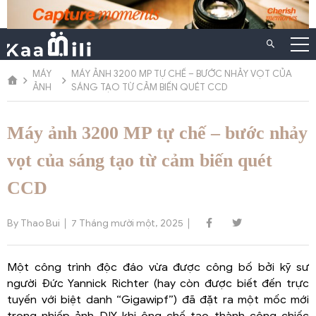
Chuyển
đến
nội
dung
MÁY
MÁY ẢNH 3200 MP TỰ CHẾ – BƯỚC NHẢY VỌT CỦA
ẢNH
SÁNG TẠO TỪ CẢM BIẾN QUÉT CCD
Máy ảnh 3200 MP tự chế – bước nhảy
vọt của sáng tạo từ cảm biến quét
CCD
By Thao Bui
7 Tháng mười một, 2025
Một công trình độc đáo vừa được công bố bởi kỹ sư
người Đức Yannick Richter (hay còn được biết đến trực
tuyến với biệt danh “Gigawipf”) đã đặt ra một mốc mới