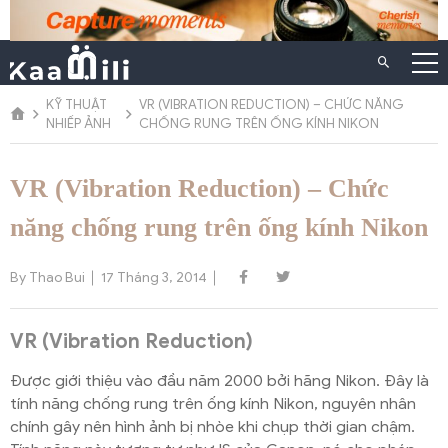
Chuyển
đến
nội
dung
KỸ THUẬT
VR (VIBRATION REDUCTION) – CHỨC NĂNG
NHIẾP ẢNH
CHỐNG RUNG TRÊN ỐNG KÍNH NIKON
VR (Vibration Reduction) – Chức
năng chống rung trên ống kính Nikon
By Thao Bui
17 Tháng 3, 2014
VR (Vibration Reduction)
Được giới thiệu vào đầu năm 2000 bởi hãng Nikon. Đây là
tính năng chống rung trên ống kính Nikon, nguyên nhân
chính gây nên hình ảnh bị nhòe khi chụp thời gian chậm.