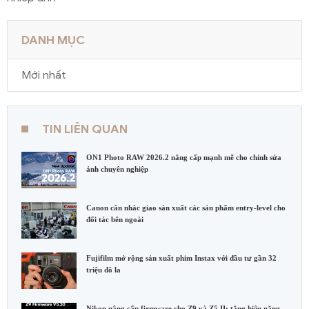
DANH MỤC
Mới nhất
TIN LIÊN QUAN
ON1 Photo RAW 2026.2 nâng cấp mạnh mẽ cho chỉnh sửa
ảnh chuyên nghiệp
Canon cân nhắc giao sản xuất các sản phẩm entry-level cho
đối tác bên ngoài
Fujifilm mở rộng sản xuất phim Instax với đầu tư gần 32
triệu đô la
Nikon nâng cấp firmware cho Z9 và Z5 II: tăng hiệu năng,