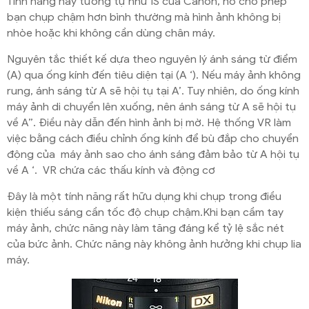
Tính năng này tương tự như IS của Canon, nó cho phép
bạn chụp chậm hơn bình thường mà hình ảnh không bị
nhòe hoặc khi không cần dùng chân máy.
Nguyên tắc thiết kế dựa theo nguyên lý ánh sáng từ điểm
(A) qua ống kính đến tiêu diện tại (A ‘). Nếu máy ảnh không
rung, ánh sáng từ A sẽ hội tụ tại A’. Tuy nhiên, do ống kính
máy ảnh di chuyển lên xuống, nên ánh sáng từ A sẽ hội tụ
về A”. Điều này dẫn đến hình ảnh bị mờ. Hệ thống VR làm
việc bằng cách điều chỉnh ống kính để bù đắp cho chuyển
động của máy ảnh sao cho ánh sáng đảm bảo từ A hội tụ
về A ‘. VR chứa các thấu kính và động cơ
Đây là một tính năng rất hữu dụng khi chụp trong điều
kiện thiếu sáng cần tốc độ chụp chậm.Khi bạn cầm tay
máy ảnh, chức năng này làm tăng đáng kể tỷ lệ sắc nét
của bức ảnh. Chức năng này không ảnh hưởng khi chụp lia
máy.