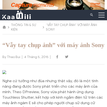
Chuyển
đến
nội
dung
THÔNG TIN & SỰ
“VẪY TAY CHỤP ẢNH” VỚI MÁY ẢNH
KIỆN
SONY
“Vẫy tay chụp ảnh” với máy ảnh Sony
By Thao Bui
4 Tháng 5, 2015
Nghe cứ tưởng như đùa nhưng thật vậy, đó là một tính
năng đang được Sony phát triển cho các máy ảnh của
mình. Theo DPreview, Sony vừa phát hành ứng dụng
Touchless Shutter, kết hợp với kính ngắm điện tử trên các
máy ảnh ngàm E sẽ cho phép người chụp sử dụng cử