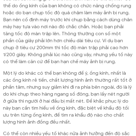
thể do ống kính của bạn không có chức năng chống rung
hoặc do bạn chụp tốc độ quá chậm làm máy ảnh bị rung.
Bạn nên cố định máy trước khi chụp bằng cách dùng chân
máy hay tựa vào nơi nào đó chắc chắn. Hoặc bạn phải
tăng tốc độ màn trập lên. Thông thường con số một
phần của giây phải lớn hơn chiều dài tiêu cự. Ví dụ bạn
chụp ở tiêu cự 200mm thì tốc độ màn trập phải cao hơn
1/200 giây. Không phải lúc nào cũng vậy, nhưng yếu tố này
có thể làm căn cứ để bạn hạn chế máy ảnh bị rung.
Một lý do khác có thể bạn không để ý, ống kính, nhất là
các ống kính rẻ tiền, chất lượng hình ảnh thường rất tốt ở
phần tâm, nhưng suy giảm khi đi ra phía bên ngoài, đó là lý
do khi chụp theo hàng ngang số đông, bạn lấy nét người
ở giữa thì người ở hai đầu bị mất nét. Để khắc phục lý do
này bạn cần tìm hiểu về ống kính, đặc biệt về khẩu độ tối
ưu trên từng ống kính, để tìm ra khẩu độ nào cho chất
lượng hình ảnh đồng đều nhất.
Có thể còn nhiều yếu tố khác nữa ảnh hưởng đến độ sắc