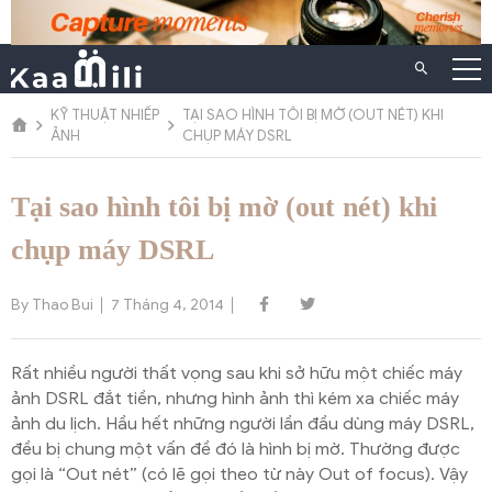
Chuyển
đến
nội
dung
KỸ THUẬT NHIẾP
TẠI SAO HÌNH TÔI BỊ MỜ (OUT NÉT) KHI
ẢNH
CHỤP MÁY DSRL
Tại sao hình tôi bị mờ (out nét) khi
chụp máy DSRL
By Thao Bui
7 Tháng 4, 2014
Rất nhiều người thất vọng sau khi sở hữu một chiếc máy
ảnh DSRL đắt tiền, nhưng hình ảnh thì kém xa chiếc máy
ảnh du lịch. Hầu hết những người lần đầu dùng máy DSRL,
đều bị chung một vấn đề đó là hình bị mờ. Thường được
gọi là “Out nét” (có lẽ gọi theo từ này Out of focus). Vậy