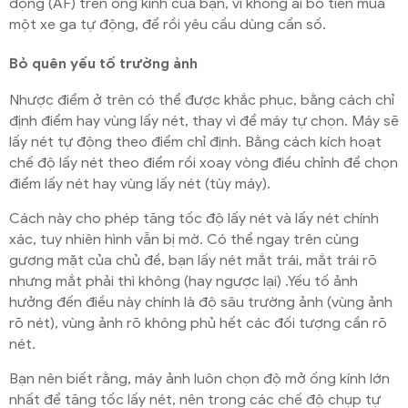
động (AF) trên ống kính của bạn, vì không ai bỏ tiền mua
một xe ga tự động, để rồi yêu cầu dùng cần số.
Bỏ quên yếu tố trường ảnh
Nhược điểm ở trên có thể được khắc phục, bằng cách chỉ
định điểm hay vùng lấy nét, thay vì để máy tự chọn. Máy sẽ
lấy nét tự động theo điểm chỉ định. Bằng cách kích hoạt
chế độ lấy nét theo điểm rồi xoay vòng điều chỉnh để chọn
điểm lấy nét hay vùng lấy nét (tùy máy).
Cách này cho phép tăng tốc độ lấy nét và lấy nét chính
xác, tuy nhiên hình vẫn bị mờ. Có thể ngay trên cùng
gương mặt của chủ đề, bạn lấy nét mắt trái, mắt trái rõ
nhưng mắt phải thì không (hay ngược lại) .Yếu tố ảnh
hưởng đến điều này chính là độ sâu trường ảnh (vùng ảnh
rõ nét), vùng ảnh rõ không phủ hết các đối tượng cần rõ
nét.
Bạn nên biết rằng, máy ảnh luôn chọn độ mở ống kính lớn
nhất để tăng tốc lấy nét, nên trong các chế độ chụp tự