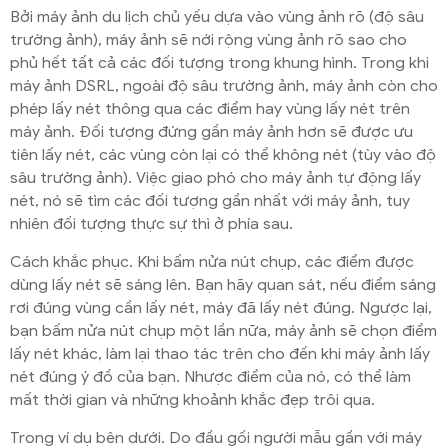
Bởi máy ảnh du lịch chủ yếu dựa vào vùng ảnh rõ (độ sâu
trường ảnh), máy ảnh sẽ nới rộng vùng ảnh rõ sao cho
phủ hết tất cả các đối tượng trong khung hình. Trong khi
máy ảnh DSRL, ngoài độ sâu trường ảnh, máy ảnh còn cho
phép lấy nét thông qua các điểm hay vùng lấy nét trên
máy ảnh. Đối tượng đứng gần máy ảnh hơn sẽ được ưu
tiên lấy nét, các vùng còn lại có thể không
nét (tùy vào độ
sâu trường ảnh). Việc giao phó cho máy ảnh tự động lấy
nét, nó sẽ tìm các đối tượng gần nhất với máy ảnh, tuy
nhiên đối tượng thực sự thì ở phía sau.
Cách khắc phục. Khi bấm nửa nút chụp, các điểm được
dùng lấy nét sẽ sáng lên. Bạn hãy quan sát, nếu điểm sáng
rơi đúng vùng cần lấy nét, máy đã lấy nét đúng. Ngược lại,
bạn bấm nửa nút chụp một lần nữa
, máy ảnh sẽ chọn điểm
lấy nét khác, làm lại thao tác trên cho đến khi máy ảnh lấy
nét đúng ý đồ của bạn. Nhược điểm của nó, có thể làm
mất thời gian và những khoảnh khắc đẹp trôi qua.
Trong ví dụ bên dưới. Do đầu gối người mẫu gần với máy