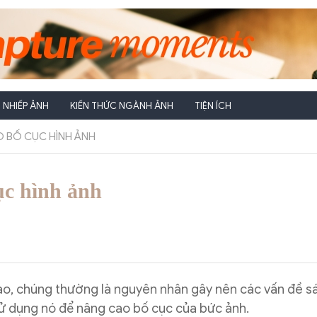
NHIẾP ẢNH
KIẾN THỨC NGÀNH ẢNH
TIỆN ÍCH
O BỐ CỤC HÌNH ẢNH
ục hình ảnh
o, chúng thường là nguyên nhân gây nên các vấn đề sá
 sử dụng nó để nâng cao bố cục của bức ảnh.