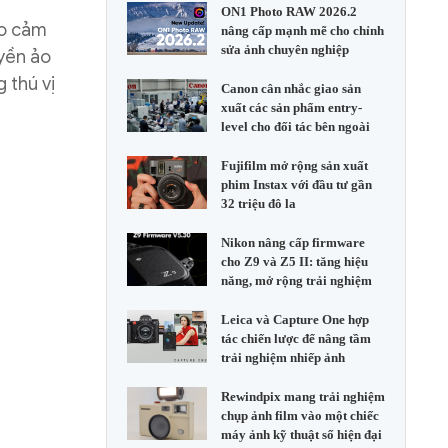
ON1 Photo RAW 2026.2
ạo cảm
nâng cấp mạnh mẽ cho chỉnh
sửa ảnh chuyên nghiệp
yền ảo
 thú vị
Canon cân nhắc giao sản
xuất các sản phẩm entry-
level cho đối tác bên ngoài
Fujifilm mở rộng sản xuất
phim Instax với đầu tư gần
32 triệu đô la
Nikon nâng cấp firmware
cho Z9 và Z5 II: tăng hiệu
năng, mở rộng trải nghiệm
Leica và Capture One hợp
tác chiến lược để nâng tầm
trải nghiệm nhiếp ảnh
Rewindpix mang trải nghiệm
chụp ảnh film vào một chiếc
máy ảnh kỹ thuật số hiện đại