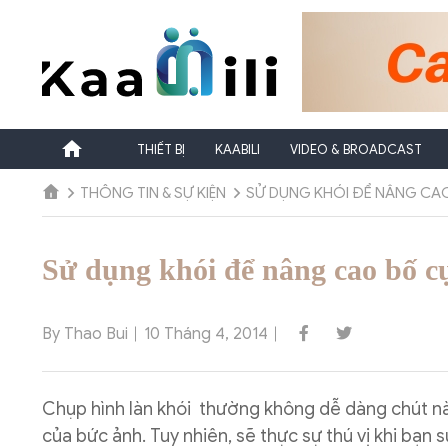
Chuyển
đến
nội
dung
THIẾT BỊ
KAABILI
VIDEO & BROADCAST
THÔNG TIN & SỰ KIỆN
SỬ DỤNG KHÓI ĐỂ NÂNG CA
Sử dụng khói để nâng cao bố c
By Thao Bui
10 Tháng 4, 2014
Chụp hình làn khói thường không dễ dàng chút nà
của bức ảnh. Tuy nhiên, sẽ thực sự thú vị khi bạn