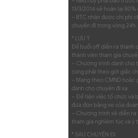
– Nếu hủy phải báo trước 
13/3/2014 sẽ hoàn lại 80% c
– BTC nhận được chi phí c
chuyến đi trong vòng 24h.
* LƯU Ý
Để buổi off diễn ra thành
thành viên tham gia chuyến
– Chương trình dành cho tấ
cùng phải theo giờ giấc c
– Mang theo CMND hoặc giấ
dành cho chuyến đi xa
– Để tiện việc tổ chức và
đưa đón bằng xe của đoà
– Chương trình sẽ diễn ra 
tham gia nghiêm túc và ý t
* SAU CHUYẾN ĐI