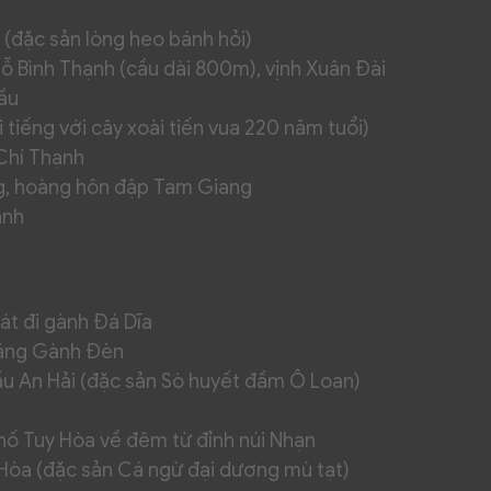
 (đặc sản lòng heo bánh hỏi)
 Bình Thạnh (cầu dài 800m), vịnh Xuân Đài
Cầu
tiếng với cây xoài tiến vua 220 năm tuổi)
 Chí Thạnh
g, hoàng hôn đập Tam Giang
ạnh
át đi gành Đá Dĩa
đăng Gành Đèn
cầu An Hải (đặc sản Sò huyết đầm Ô Loan)
hố Tuy Hòa về đêm từ đỉnh núi Nhạn
y Hòa (đặc sản Cá ngừ đại dương mù tạt)