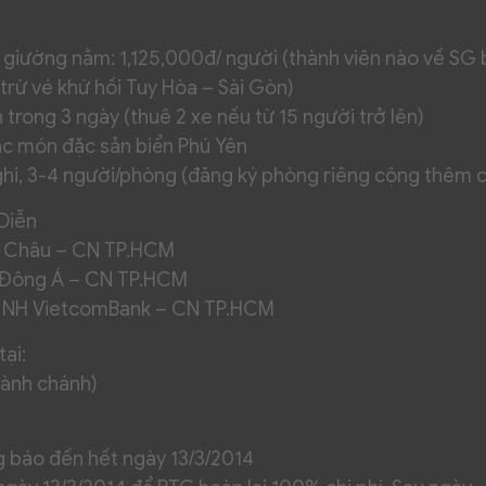
6 giường nằm: 1,125,000đ/ người (thành viên nào về SG
rừ vé khứ hồi Tuy Hòa – Sài Gòn)
 trong 3 ngày (thuê 2 xe nếu từ 15 người trở lên)
ác món đặc sản biển Phú Yên
ghi, 3-4 người/phòng (đăng ký phòng riêng cộng thêm ch
Diễn
Á Châu – CN TP.HCM
H Đông Á – CN TP.HCM
– NH VietcomBank – CN TP.HCM
ại:
hành chánh)
g báo đến hết ngày 13/3/2014