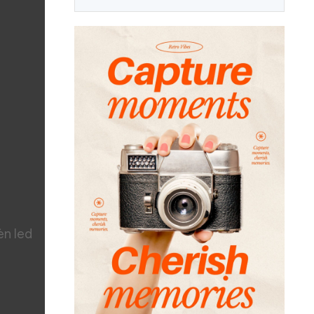
èn led