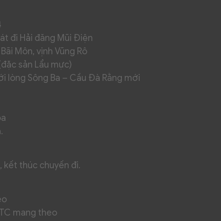
4
át đi Hải đăng Mũi Điện
 Bãi Môn, vịnh Vũng Rô
 (đặc sản Lẩu mực)
ới lòng Sông Ba – Cầu Đà Rằng mới
òa
.
 kết thúc chuyến đi.
eo
BTC mang theo