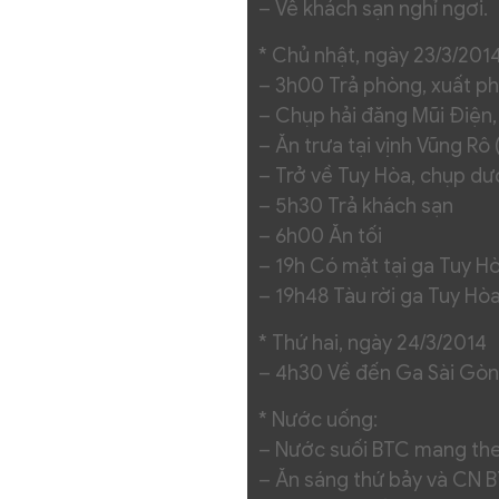
– Về khách sạn nghỉ ngơi.
* Chủ nhật, ngày 23/3/201
– 3h00 Trả phòng, xuất ph
– Chụp hải đăng Mũi Điện,
– Ăn trưa tại vịnh Vũng Rô
– Trở về Tuy Hòa, chụp dư
– 5h30 Trả khách sạn
– 6h00 Ăn tối
– 19h Có mặt tại ga Tuy H
– 19h48 Tàu rời ga Tuy Hòa
* Thứ hai, ngày 24/3/2014
– 4h30 Về đến Ga Sài Gòn,
* Nước uống:
– Nước suối BTC mang th
– Ăn sáng thứ bảy và CN 