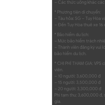
– Các thức uống khác các 
* Phương tiện di chuyển:
– Tàu hỏa: SG – Tuy Hòa v
– Đến Tuy Hòa thuê xe 16 c
* Bảo hiểm du lịch:
– Mức bảo hiểm trách nhi
– Thành viên đăng ký vui 
bảo hiểm du lịch.
* CHI PHÍ THAM GIA: VPS ch
viên.
– 10 người: 3,600,000 đ
– 15 người: 3,500,000 đ
– 20 người: 3,300,000 đ
Phí tạm thu: 3,600,000 đ,
gia.