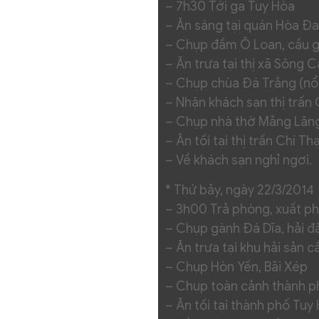
– 7h30 Tới ga Tuy Hòa
– Ăn sáng tại quán Hòa Đa
– Chụp đầm Ô Loan, cầu gỗ
– Ăn trưa tại thị xã Sông 
– Chụp chùa Đá Trắng (nổi 
– Nhận khách sạn thị trấn
– Chụp nhà thờ Mằng Lăn
– Ăn tối tại thị trấn Chí Th
– Về khách sạn nghỉ ngơi.
* Thứ bảy, ngày 22/3/2014
– 3h00 Trả phòng, xuất ph
– Chụp gành Đá Dĩa, hải 
– Ăn trưa tại khu hải sản 
– Chụp Hòn Yến, Bãi Xép
– Chụp toàn cảnh thành p
– Ăn tối tại thành phố Tu