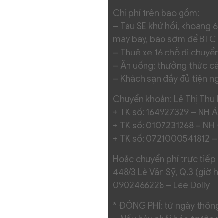
Chi phí trên bao gồm:
– Tàu SE khứ hồi, khoang 
máy bay, báo sớm để BTC t
– Thuê xe 16 chỗ di chuyển
– Ăn uống: thưởng thức c
– Khách sạn đầy đủ tiện n
Chuyển khoản: Lê Thị Thu 
+ TK số: 164927329 – NH 
+ TK số: 0107231268 – N
+ TK số: 0721000541812 
Hoặc chuyển phí trực tiếp t
448/3 Lê Văn Sỹ, Q.3 (giờ 
0902466228 – Lee Dolly
* ĐÓNG PHÍ: từ ngày thôn