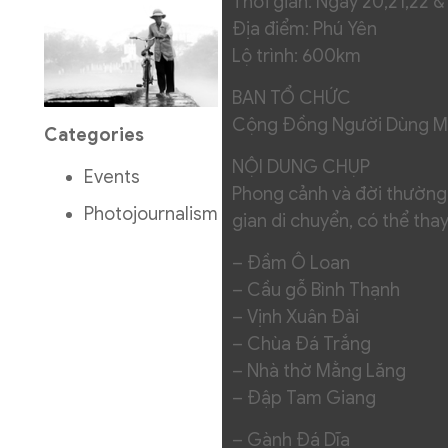
Thời gian: Ngày 20,21,22 
Địa điểm: Phú Yên
Lộ trình: 600km
BAN TỔ CHỨC
Cộng Đồng Người Dùng Má
Categories
NỘI DUNG CHỤP
Events
Phong cảnh và đời thường t
Photojournalism
gian di chuyển, có thể tha
– Đầm Ô Loan
– Cầu gỗ Bình Thạnh
– Vịnh Xuân Đài
– Chùa Đá Trắng
– Nhà thờ Mằng Lăng
– Đập Tam Giang
– Gành Đá Dĩa