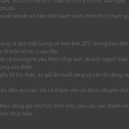
ngày 13/3/2014 để BTC hoàn lại 100% chi phí. Sau ngày
hi phí.
huyển khoản sẽ cập nhật Danh sách chính thức tham gi
 công và đạt chất lượng về hình ảnh, BTC thông báo đến
 đi một số lưu ý sau đây:
t cả mọi người yêu thích chụp ảnh, du lịch, người thân 
hung của đoàn
y tờ tùy thân, áo giữ ấm buổi sáng và các đồ dùng c
 bảo đảm an toàn, tất cả thành viên sẽ được chuyên chở
n
theo đúng giờ như lịch trình trên, yêu cầu các thành viê
hức thực hiện.