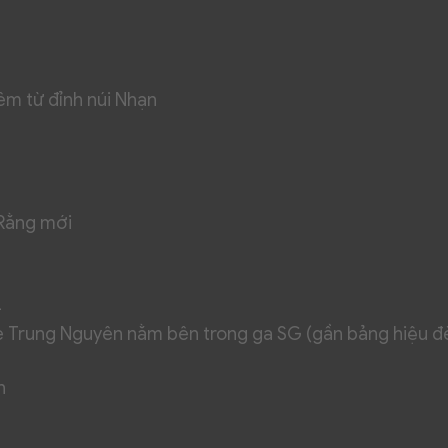
êm từ đỉnh núi Nhạn
Rằng mới
4
fe Trung Nguyên nằm bên trong ga SG (gần bảng hiệu đ
n