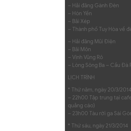
– Hải đăng Gành Đèn
– Hòn Yến
– Bãi Xép
– Thành phố Tuy Hòa về đ
– Hải đăng Mũi Điện
– Bãi Môn
– Vịnh Vũng Rô
– Lòng Sông Ba – Cầu Đà 
LỊCH TRÌNH
* Thứ năm, ngày 20/3/201
– 22h00 Tập trung tại ca
quảng cáo)
– 23h00 Tàu rời ga Sài Gò
* Thứ sáu, ngày 21/3/2014