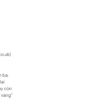
co.uk)
n ba.
lại
ày còn
t vàng”