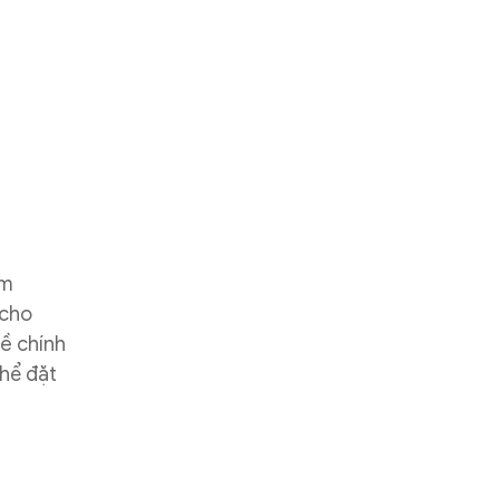
em
 cho
đề chính
hể đặt