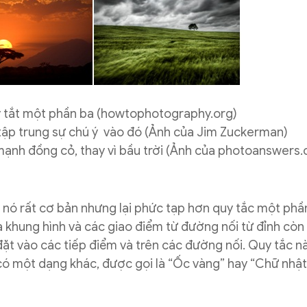
uy tắt một phần ba (howtophotography.org)
ể tập trung sự chú ý vào đó (Ảnh của Jim Zuckerman)
 mạnh đồng cỏ, thay vì bầu trời (Ảnh của photoanswers.
, nó rất cơ bản nhưng lại phức tạp hơn quy tắc một phầ
khung hình và các giao điểm từ đường nối từ đỉnh còn 
t vào các tiếp điểm và trên các đường nối. Quy tắc n
 có một dạng khác, được gọi là “Ốc vàng” hay “Chữ nhậ