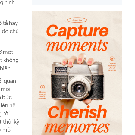
g hình
ô tả hay
g đó chủ
vỡ một
ột không
nhiên.
ối quan
c mối
a bức
liên hệ
gười
 thời kỳ
ỳ mối