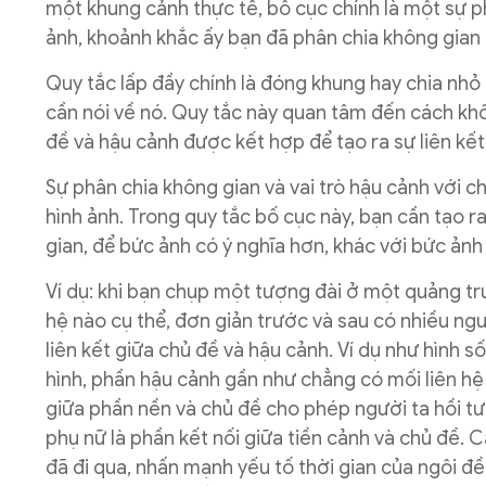
một khung cảnh thực tế, bố cục chính là một sự p
ảnh, khoảnh khắc ấy bạn đã phân chia không gia
Quy tắc lấp đầy chính là đóng khung hay chia nhỏ
cần nói về nó. Quy tắc này quan tâm đến cách kh
đề và hậu cảnh được kết hợp để tạo ra sự liên kết
Sự phân chia không gian và vai trò hậu cảnh với 
hình ảnh. Trong quy tắc bố cục này, bạn cần tạo r
gian, để bức ảnh có ý nghĩa hơn, khác với bức ảnh
Ví dụ: khi bạn chụp một tượng đài ở một quảng t
hệ nào cụ thể, đơn giản trước và sau có nhiều ng
liên kết giữa chủ đề và hậu cảnh. Ví dụ như hình s
hình, phần hậu cảnh gần như chẳng có mối liên hệ n
giữa phần nền và chủ đề cho phép người ta hồi tưở
phụ nữ là phần kết nối giữa tiền cảnh và chủ đề. 
đã đi qua, nhấn mạnh yếu tố thời gian của ngôi đền