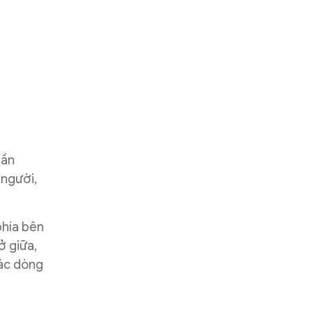
hần
 người,
phía bên
ở giữa,
các dòng