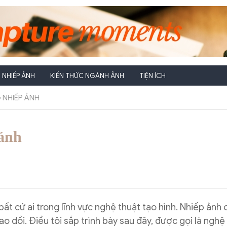
NHIẾP ẢNH
KIẾN THỨC NGÀNH ẢNH
TIỆN ÍCH
 NHIẾP ẢNH
 ảnh
bất cứ ai trong lĩnh vực nghệ thuật tạo hình. Nhiếp ảnh
o dồi. Điều tôi sắp trình bày sau đây, được gọi là nghệ