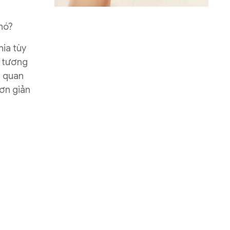
 nó?
hia tùy
ự tương
i quan
đơn giản