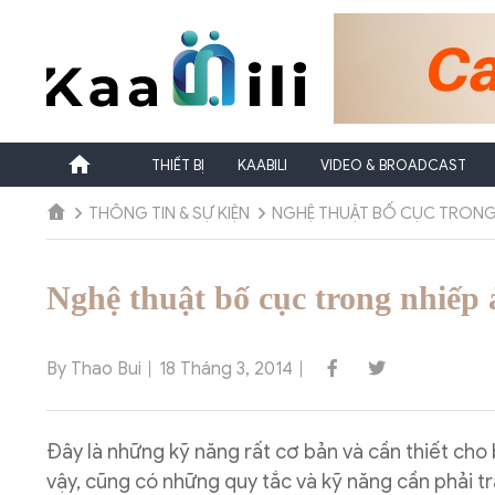
Chuyển
đến
nội
dung
THIẾT BỊ
KAABILI
VIDEO & BROADCAST
THÔNG TIN & SỰ KIỆN
NGHỆ THUẬT BỐ CỤC TRONG
Nghệ thuật bố cục trong nhiếp
By Thao Bui
18 Tháng 3, 2014
Đây là những kỹ năng rất cơ bản và cần thiết cho 
vậy, cũng có những quy tắc và kỹ năng cần phải tra