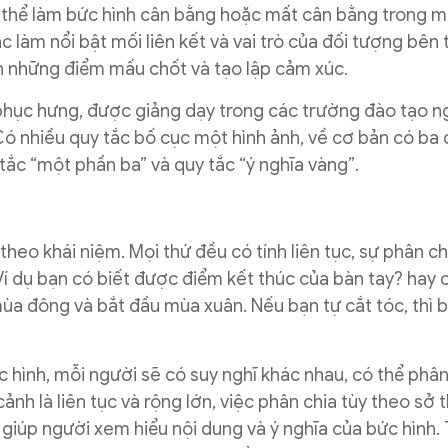
ó thể làm bức hình cân bằng hoặc mất cân bằng trong m
 làm nổi bật mối liên kết và vai trò của đối tượng bên 
n những điểm mấu chốt và tạo lập cảm xúc.
phục hưng, được giảng dạy trong các trường đào tạo 
Có nhiều quy tắc bố cục một hình ảnh, về cơ bản có ba 
 tắc “một phần ba” và quy tắc “ý nghĩa vàng”.
theo khái niệm. Mọi thứ đều có tính liên tục, sự phân c
Ví dụ bạn có biết được điểm kết thúc của bàn tay? hay 
ùa đông và bắt đầu mùa xuân. Nếu bạn tự cắt tóc, thì 
 hình, mỗi người sẽ có suy nghĩ khác nhau, có thể phân
h là liên tục và rộng lớn, việc phân chia tùy theo sở t
 giúp người xem hiểu nội dung và ý nghĩa của bức hình.