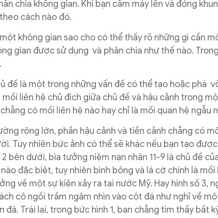
hân chia không gian. Khi bạn cầm máy lên và đóng khun
n theo cách nào đó.
 một không gian sao cho có thể thấy rõ những gì cần m
ông gian được sử dụng và phân chia như thế nào. Tron
.
chủ đề là một trong những vấn đề có thể tạo hoặc phá 
a mối liên hệ chủ đích giữa chủ đề và hậu cảnh trong m
 chẳng có mối liên hệ nào hay chỉ là mối quan hệ ngẫu 
rường rộng lớn, phần hậu cảnh và tiền cảnh chẳng có m
ười. Tuy nhiên bức ảnh có thể sẽ khác nếu bạn tạo đượ
ố 2 bên dưới, bia tưởng niệm nạn nhân 11-9 là chủ đề củ
ào đặc biệt, tuy nhiên bình bông và lá cờ chính là mối 
ng về một sự kiện xảy ra tại nước Mỹ. Hay hình số 3, n
Cách cô ngồi trầm ngâm nhìn vào cột đá như nghĩ về một
 đá. Trái lại, trong bức hình 1, bạn chẳng tìm thấy bất k