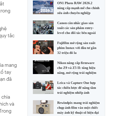
ắt
ON1 Photo RAW 2026.2
nâng cấp mạnh mẽ cho chỉnh
trong
sửa ảnh chuyên nghiệp
Canon cân nhắc giao sản
nghệ
xuất các sản phẩm entry-
level cho đối tác bên ngoài
quy tắc
Fujifilm mở rộng sản xuất
phim Instax với đầu tư gần
32 triệu đô la
Nikon nâng cấp firmware
hia mang
cho Z9 và Z5 II: tăng hiệu
cổ tay
năng, mở rộng trải nghiệm
bạn đã
Leica và Capture One hợp
tác chiến lược để nâng tầm
trải nghiệm nhiếp ảnh
 chia
Rewindpix mang trải nghiệm
hích và
chụp ảnh film vào một chiếc
 Trong
máy ảnh kỹ thuật số hiện đại