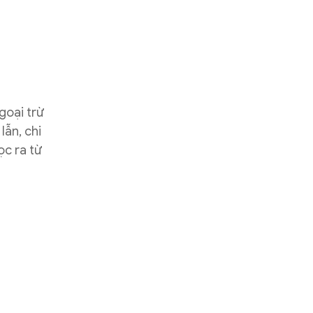
goại trừ
lẫn, chi
ọc ra từ