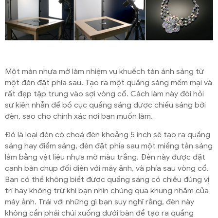
Một màn nhựa mờ làm nhiệm vụ khuếch tán ánh sáng từ
một đèn đặt phía sau. Tạo ra một quầng sáng mềm mại và
rất đẹp tập trung vào sợi vòng cổ. Cách làm này đòi hỏi
sự kiên nhẫn để bố cục quầng sáng được chiếu sáng bởi
đèn, sao cho chính xác nơi bạn muốn làm.
Đó là loại đèn có choá đèn khoảng 5 inch sẽ tạo ra quầng
sáng hay điểm sáng, đèn đặt phía sau một miếng tản sáng
làm bằng vật liệu nhựa mờ màu trắng. Đèn này được đặt
cạnh bàn chụp đối diện với máy ảnh, và phía sau vòng cổ.
Bạn có thể không biết được quầng sáng có chiếu đúng vị
trí hay không trừ khi bạn nhìn chúng qua khung nhắm của
máy ảnh. Trái với những gì bạn suy nghĩ rằng, đèn này
không cần phải chúi xuống dưới bàn để tạo ra quầng