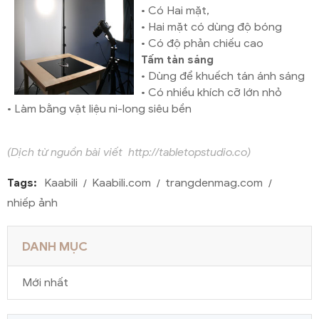
• Có Hai mặt,
• Hai mặt có dùng độ bóng
• Có độ phản chiếu cao
Tấm tản sáng
• Dùng để khuếch tán ánh sáng
• Có nhiều khích cỡ lớn nhỏ
• Làm bằng vật liệu ni-long siêu bền
(Dịch từ nguồn bài viết
http://tabletopstudio.co)
Tags:
Kaabili
Kaabili.com
trangdenmag.com
nhiếp ảnh
DANH MỤC
Mới nhất