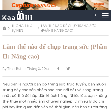
Chuyển
đến
nội
dung
THÔNG TIN &
LÀM THẾ NÀO ĐỂ CHỤP TRANG SỨC
SỰ KIỆN
(PHẦN II: NÂNG CAO)
Làm thế nào để chụp trang sức (Phần
II: Nâng cao)
By Thao Bui
1 Tháng 3, 2014
Nếu bạn là người bán đồ trang sức trực tuyến, bạn muốn
trưng bày các sản phẩm sao cho nổi bật và sang trọng
nhất có thể để hấp dẫn khách hàng. Nhiều lúc, bạn không
thể thuê một nhiếp ảnh chuyên nghiệp, vì nhiều lý do chi
phí hay liên quan đến vấn đề thời gian, nên bạn tự thường