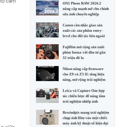
 họ cảm
ON1 Photo RAW 2026.2
nâng cấp mạnh mẽ cho chỉnh
sửa ảnh chuyên nghiệp
Canon cân nhắc giao sản
xuất các sản phẩm entry-
level cho đối tác bên ngoài
Fujifilm mở rộng sản xuất
phim Instax với đầu tư gần
32 triệu đô la
Nikon nâng cấp firmware
cho Z9 và Z5 II: tăng hiệu
năng, mở rộng trải nghiệm
Leica và Capture One hợp
tác chiến lược để nâng tầm
trải nghiệm nhiếp ảnh
Rewindpix mang trải nghiệm
chụp ảnh film vào một chiếc
máy ảnh kỹ thuật số hiện đại