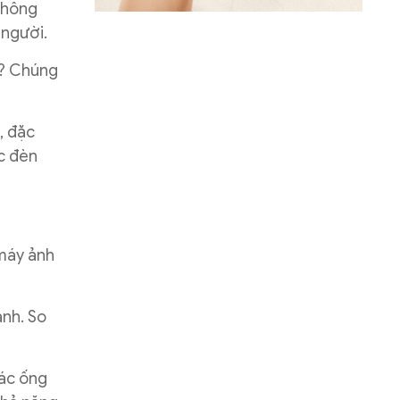
 không
 người.
n? Chúng
, đặc
c đèn
 máy ảnh
ảnh. So
Các ống