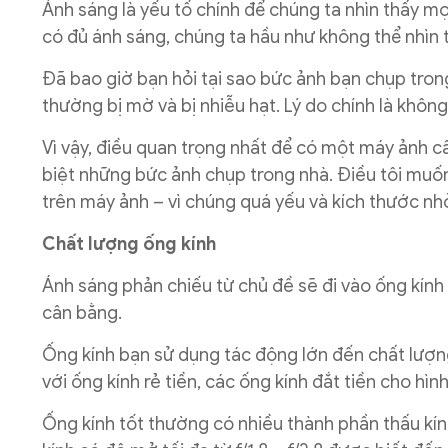
Ánh sáng là yếu tố chính để chúng ta nhìn thấy mọ
có đủ ánh sáng, chúng ta hầu như không thể nhìn 
Đã bao giờ bạn hỏi tại sao bức ảnh bạn chụp tro
thường bị mờ và bị nhiễu hạt. Lý do chính là khôn
Vì vậy, điều quan trọng nhất để có một máy ảnh c
biệt những bức ảnh chụp trong nhà. Điều tôi muốn
trên máy ảnh – vì chúng quá yếu và kích thước nh
Chất lượng ống kín
h
Ánh sáng phản chiếu từ chủ đề sẽ đi vào ống kính
cân bằng.
Ống kính bạn sử dụng tác động lớn đến chất lượng
với ống kính rẻ tiền, các ống kính đắt tiền cho hì
Ống kính tốt thường có nhiều thành phần thấu kí