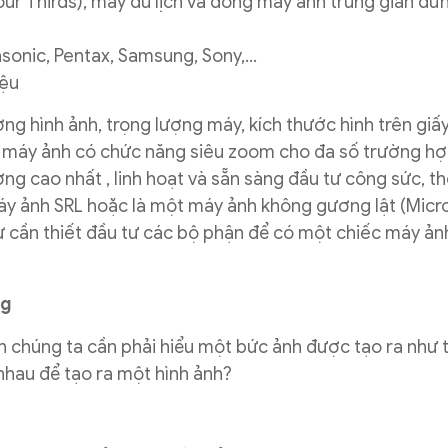
our Thirds), máy du lịch và dòng máy ảnh trung gian đứ
sonic, Pentax, Samsung, Sony,…
iệu
ng hình ảnh, trọng lượng máy, kích thước hình trên giấy
ay máy ảnh có chức năng siêu zoom cho đa số trường hợ
ng cao nhất , linh hoạt và sẵn sàng đầu tư công sức, th
áy ảnh SRL hoặc là một máy ảnh không gương lật (Micr
sự cần thiết đầu tư các bộ phận để có một chiếc máy ản
ng
n chúng ta cần phải hiểu một bức ảnh được tạo ra như 
hau để tạo ra một hình ảnh?