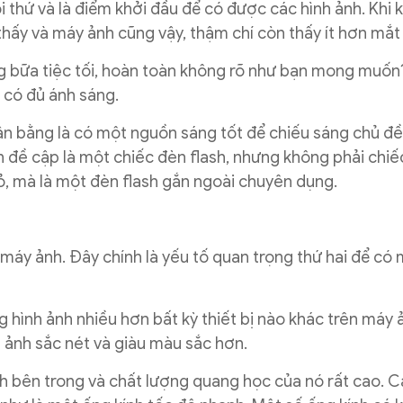
i thứ và là điểm khởi đầu để có được các hình ảnh. Khi
thấy và máy ảnh cũng vậy, thậm chí còn thấy ít hơn mắt
ng bữa tiệc tối, hoàn toàn không rõ như bạn mong muố
g có đủ ánh sáng.
ân bằng là có một nguồn sáng tốt để chiếu sáng chủ đề
 đề cập là một chiếc đèn flash, nhưng không phải chiế
ỏ, mà là một đèn flash gắn ngoài chuyên dụng.
 máy ảnh. Đây chính là yếu tố quan trọng thứ hai để có
 hình ảnh nhiều hơn bất kỳ thiết bị nào khác trên máy 
nh ảnh sắc nét và giàu màu sắc hơn.
nh bên trong và chất lượng quang học của nó rất cao. 