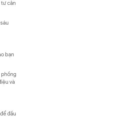
 tư cân
 sáu
ào bạn
i phồng
điệu và
 để đầu