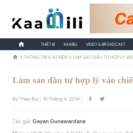
Chuyển
đến
nội
dung
THIẾT BỊ
KAABILI
VIDEO & BROADCAST
THÔNG TIN & SỰ KIỆN
LÀM SAO ĐẦU TƯ HỢP LÝ VÀ
Làm sao đầu tư hợp lý vào chi
By Thao Bui
10 Tháng 4, 2014
Tác giả:
Gayan Gunawardana