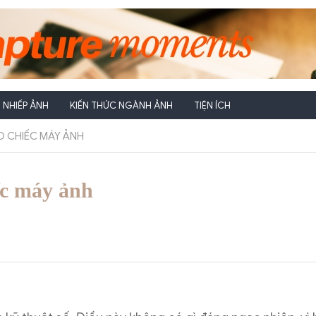
NHIẾP ẢNH
KIẾN THỨC NGÀNH ẢNH
TIỆN ÍCH
O CHIẾC MÁY ẢNH
ếc máy ảnh