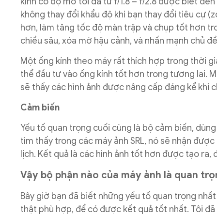
kính có độ mở tối đa từ f/1.8 – f/2.8 được biết đ
không thay đổi khẩu độ khi bạn thay đổi tiêu cự 
hơn, làm tăng tốc độ màn trập và chụp tốt hơn tr
chiều sâu, xóa mờ hậu cảnh, và nhấn mạnh chủ đề
Một ống kính theo máy rất thích hợp trong thời g
thể đầu tư vào ống kính tốt hơn trong tương lai.
sẽ thấy các hình ảnh được nâng cấp đáng kể khi ch
Cảm biến
Yếu tố quan trọng cuối cùng là bộ cảm biến, dùng
tìm thấy trong các máy ảnh SRL, nó sẽ nhận được
lịch. Kết quả là các hình ảnh tốt hơn được tạo ra, 
Vậy bộ phận nào của máy ảnh là quan trọ
Bây giờ bạn đã biết những yếu tố quan trọng nhất
thật phù hợp, để có được kết quả tốt nhất. Tôi đ