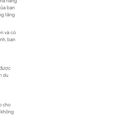
khả năng
của bạn
ng tăng
ền và có
ảnh, bạn
 được
h du
o cho
ọ không