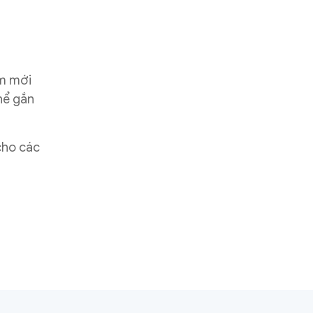
ẩm mới
thể gắn
cho các