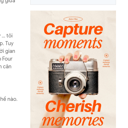
ng giữa
 … tôi
p. Tuy
ời gian
o Four
h cân
thế nào.