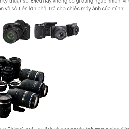
 kỹ thuật số. Điều này không có gì đáng ngạc nhiên, vì
ọn và số tiền lớn phải trả cho chiếc máy ảnh của mình: