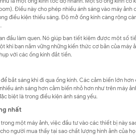
ến như là một ống kính tốc độ nhanh. Một số ống kính có 
(zoom). Điều này cho phép nhiều ánh sáng vào máy ảnh 
ong điều kiện thiếu sáng. Độ mở ống kính càng rộng cà
.
ian đầu làm quen. Nó giúp bạn tiết kiệm được một số ti
 Một khi bạn nắm vững những kiến thức cơ bản của máy 
ụp với các ống kính đắt tiền.
 để bắt sáng khi đi qua ống kính. Các cảm biến lớn hơn
 nhiều ánh sáng hơn cảm biến nhỏ hơn như trên máy ản
đặc biệt là trong điều kiện ánh sáng yếu.
ng nhất
 trong một máy ảnh, việc đầu tư vào các thiết bị này sa
ã cho người mua thấy tại sao chất lượng hình ảnh của h