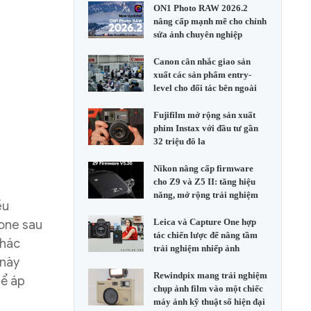
ON1 Photo RAW 2026.2
nâng cấp mạnh mẽ cho chỉnh
sửa ảnh chuyên nghiệp
Canon cân nhắc giao sản
xuất các sản phẩm entry-
level cho đối tác bên ngoài
Fujifilm mở rộng sản xuất
phim Instax với đầu tư gần
32 triệu đô la
Nikon nâng cấp firmware
cho Z9 và Z5 II: tăng hiệu
năng, mở rộng trải nghiệm
ều
Leica và Capture One hợp
cone sau
tác chiến lược để nâng tầm
khác
trải nghiệm nhiếp ảnh
 này
Rewindpix mang trải nghiệm
hể áp
chụp ảnh film vào một chiếc
máy ảnh kỹ thuật số hiện đại