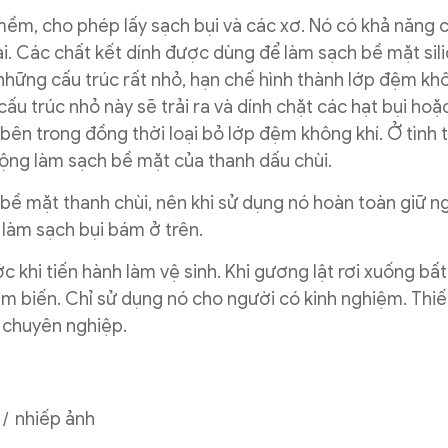
 mềm, cho phép lấy sạch bụi và các xơ. Nó có khả năng 
ài. Các chất kết dính được dùng để làm sạch bề mặt sil
những cấu trúc rất nhỏ, hạn chế hình thành lớp đệm khô
ấu trúc nhỏ này sẽ trải ra và dính chặt các hạt bụi hoặ
n bên trong đồng thời loại bỏ lớp đệm không khí. Ở tình 
động làm sạch bề mặt của thanh dấu chùi.
bề mặt thanh chùi, nên khi sử dụng nó hoàn toàn giữ 
làm sạch bụi bám ở trên.
c khi tiến hành làm vệ sinh. Khi gương lật rơi xuống bất
ảm biến. Chỉ sử dụng nó cho người có kinh nghiệm. Thiế
 chuyên nghiệp.
nhiếp ảnh