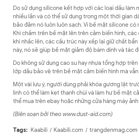
Do sử dụng silicone kết hợp với các loại dầu làm
nhiều lần và có thể sử dụng trong một thời gian d
bảo đảm nó luôn luôn sạch. Vì bề mặt silicone có 
Khi chấm trên bề mặt lên trên cảm biến hình, các c
khi nhấc lên, các cấu trúc này xếp lại giữ chất bẩ
này, nó sẽ giúp bề mặt giảm độ bám dính và tác 
Do không sử dụng cao su hay nhựa tổng hợp trên 
lớp dầu bảo vệ trên bề mặt cảm biến hình mà vẫn 
Một vài lưu ý, người dùng phải khóa gương lật trướ
lình có thể làm kẹt thanh chùi và làm hư bề mặt c
thể mua trên ebay hoặc những cửa hàng máy ảnh
(Biên soạn bởi theo
www.dust-aid.com
)
Tags:
Kaabili
Kaabili.com
trangdenmag.com