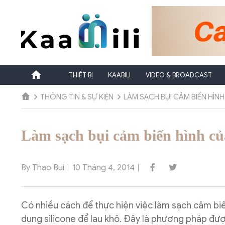
Chuyển
đến
nội
dung
THIẾT BỊ
KAABILI
VIDEO & BROADCAST
THÔNG TIN & SỰ KIỆN
LÀM SẠCH BỤI CẢM BIẾN HÌN
Làm sạch bụi cảm biến hình củ
By Thao Bui
10 Tháng 4, 2014
Có nhiều cách để thực hiện việc làm sạch cảm bi
dụng silicone để lau khô. Đây là phương pháp đư