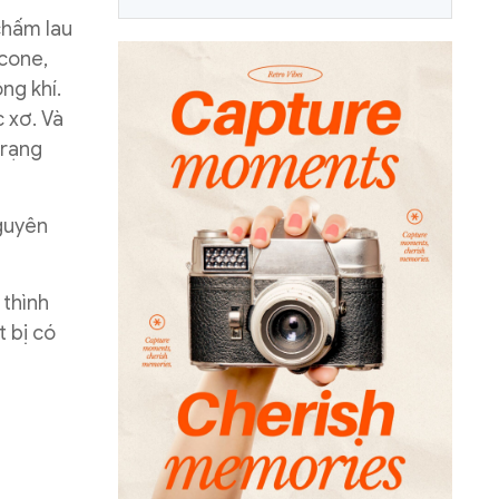
chấm lau
icone,
ng khí.
c xơ. Và
trạng
nguyên
 thình
t bị có