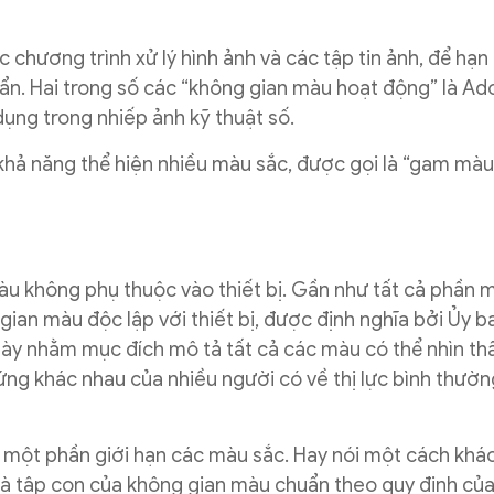
 chương trình xử lý hình ảnh và các tập tin ảnh, để hạn
ẩn. Hai trong số các “không gian màu hoạt động” là A
ụng trong nhiếp ảnh kỹ thuật số.
khả năng thể hiện nhiều màu sắc, được gọi là “gam màu
àu không phụ thuộc vào thiết bị. Gần như tất cả phần
ian màu độc lập với thiết bị, được định nghĩa bởi Ủy 
n này nhằm mục đích mô tả tất cả các màu có thể nhìn t
ng khác nhau của nhiều người có về thị lực bình thường
ược một phần giới hạn các màu sắc. Hay nói một cách khá
ỉ là tập con của không gian màu chuẩn theo quy định của