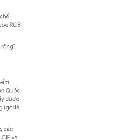
 chế
dobe RGB
 rộng”,
 mềm
ban Quốc
hấy được
 (gọi là
c, các
 CIE và