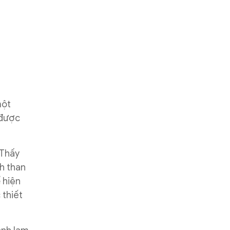
một
 được
 Thấy
h than
 hiện
 thiết