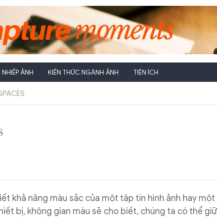
NHIẾP ẢNH
KIẾN THỨC NGÀNH ẢNH
TIỆN ÍCH
SPACES
s
ết khả năng màu sắc của một tập tin hình ảnh hay một t
iết bị, không gian màu sẽ cho biết, chúng ta có thể giữ 