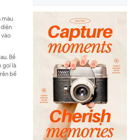
ả màu
 diện
 vào
au. Bề
 gọi là
trên bề