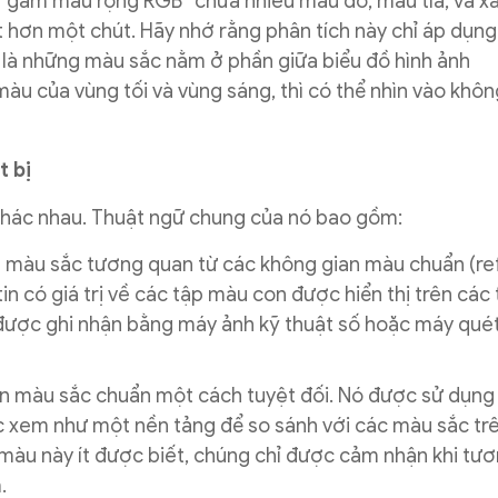
an “gam màu rộng RGB” chứa nhiều màu đỏ, màu tía, và x
t hơn một chút. Hãy nhớ rằng phân tích này chỉ áp dụn
là những màu sắc nằm ở phần giữa biểu đồ hình ảnh
u của vùng tối và vùng sáng, thì có thể nhìn vào khôn
t bị
khác nhau. Thuật ngữ chung của nó bao gồm:
n màu sắc tương quan từ các không gian màu chuẩn (r
n có giá trị về các tập màu con được hiển thị trên các t
được ghi nhận bằng máy ảnh kỹ thuật số hoặc máy quét
ện màu sắc chuẩn một cách tuyệt đối. Nó được sử dụng
 xem như một nền tảng để so sánh với các màu sắc tr
 màu này ít được biết, chúng chỉ được cảm nhận khi tư
.