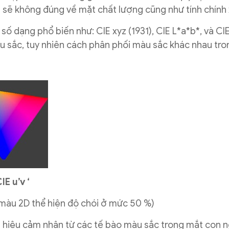
h sẽ không đúng về mặt chất lượng cũng như tính chính 
 dạng phổ biến như: CIE xyz (1931), CIE L*a*b*, và CIE 
u sắc, tuy nhiên cách phân phối màu sắc khác nhau tr
IE u’v ‘
 màu 2D thể hiện độ chói ở mức 50 %)
ín hiệu cảm nhận từ các tế bào màu sắc trong mắt con n