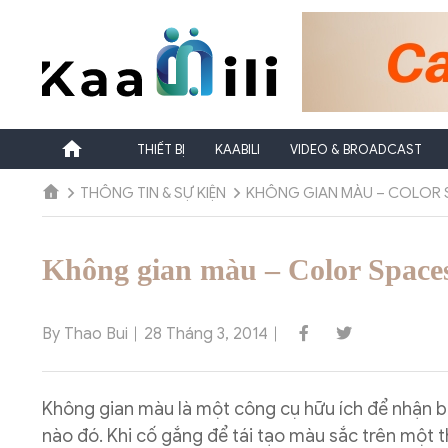
Chuyển
đến
nội
dung
THIẾT BỊ
KAABILI
VIDEO & BROADCAST
THÔNG TIN & SỰ KIỆN
KHÔNG GIAN MÀU – COLOR 
Không gian màu – Color Space
By Thao Bui
28 Tháng 3, 2014
Không gian màu là một công cụ hữu ích để nhận bi
nào đó. Khi cố gắng để tái tạo màu sắc trên một th