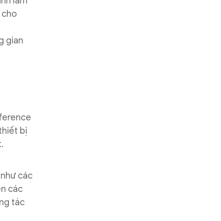
anh lam
g cho
g gian
eference
hiết bị
.
 như các
ên các
ơng tác