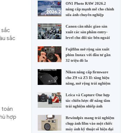
ON1 Photo RAW 2026.2
nâng cấp mạnh mẽ cho chỉnh
sửa ảnh chuyên nghiệp
Canon cân nhắc giao sản
 sắc
xuất các sản phẩm entry-
àu sắc
level cho đối tác bên ngoài
Fujifilm mở rộng sản xuất
phim Instax với đầu tư gần
32 triệu đô la
Nikon nâng cấp firmware
cho Z9 và Z5 II: tăng hiệu
năng, mở rộng trải nghiệm
Leica và Capture One hợp
tác chiến lược để nâng tầm
trải nghiệm nhiếp ảnh
h toán
phù hợp
Rewindpix mang trải nghiệm
chụp ảnh film vào một chiếc
máy ảnh kỹ thuật số hiện đại