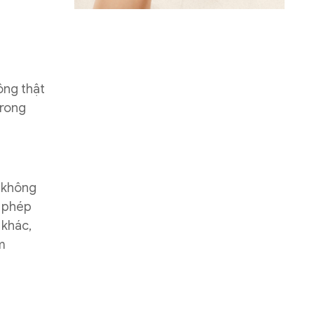
ông thật
trong
t không
o phép
 khác,
m