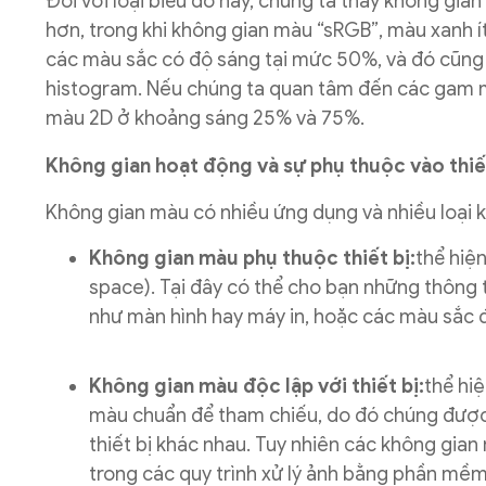
Đối với loại biểu đồ này, chúng ta thấy không gi
hơn, trong khi không gian màu “sRGB”, màu xanh í
các màu sắc có độ sáng tại mức 50%, và đó cũng 
histogram. Nếu chúng ta quan tâm đến các gam mà
màu 2D ở khoảng sáng 25% và 75%.
Không gian hoạt động và sự phụ thuộc vào thiế
Không gian màu có nhiều ứng dụng và nhiều loại 
Không gian màu phụ thuộc thiết bị:
thể hiệ
space). Tại đây có thể cho bạn những thông ti
như màn hình hay máy in, hoặc các màu sắc 
Không gian màu độc lập với thiết bị:
thể hi
màu chuẩn để tham chiếu, do đó chúng được
thiết bị khác nhau. Tuy nhiên các không gian
trong các quy trình xử lý ảnh bằng phần mềm