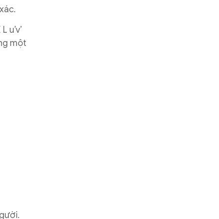
xác.
L u’v’
ong một
gười.