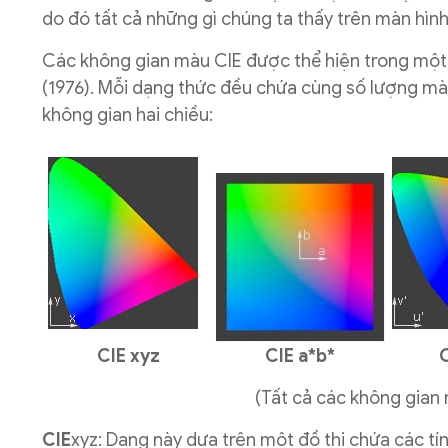
do đó tất cả những gì chúng ta thấy trên màn hìn
Các không gian màu CIE được thể hiện trong một số
(1976). Mỗi dạng thức đều chứa cùng số lượng mà
không gian hai chiều:
CIE xyz
CIE a*b*
C
(Tất cả các không gian
CIE
xyz: Dạng này dựa trên một đồ thị chứa các t