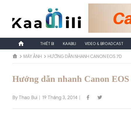
Chuyển
đến
nội
dung
THIẾT BỊ
KAABILI
VIDEO & BROADCAST
MÁY ẢNH
HƯỚNG DẪN NHANH CANON EOS 7D
Hướng dẫn nhanh Canon EOS
By Thao Bui
19 Tháng 3, 2014