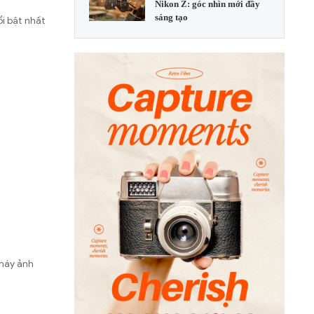
Nikon Z: góc nhìn mới đầy
sáng tạo
i bật nhất
 máy ảnh