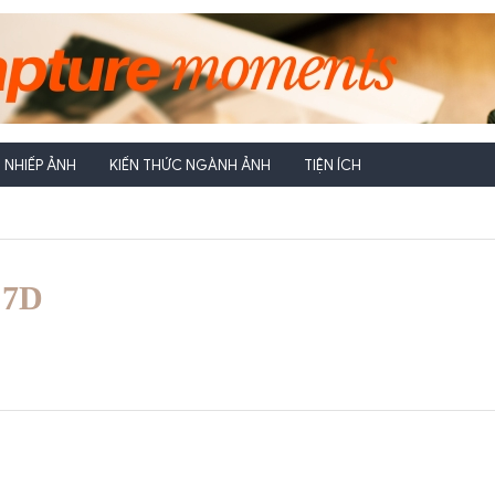
NHIẾP ẢNH
KIẾN THỨC NGÀNH ẢNH
TIỆN ÍCH
 7D