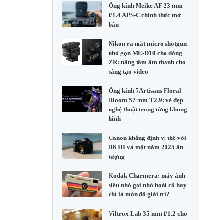
Ống kính Meike AF 23 mm
f/1.4 APS-C chính thức mở
bán
Nikon ra mắt micro shotgun
nhỏ gọn ME-D10 cho dòng
ZR: nâng tầm âm thanh cho
sáng tạo video
Ống kính 7Artisans Floral
Bloom 57 mm T2.9: vẻ đẹp
nghệ thuật trong từng khung
hình
Canon khẳng định vị thế với
R6 III và một năm 2025 ấn
tượng
Kodak Charmera: máy ảnh
siêu nhỏ gợi nhớ hoài cổ hay
chỉ là món đồ giải trí?
Viltrox Lab 35 mm f/1.2 cho