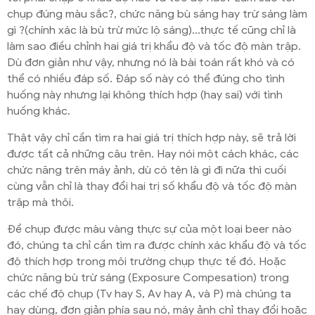
chụp đúng màu sắc?, chức năng bù sáng hay trừ sáng làm
gì ?(chính xác là bù trừ mức lộ sáng)…thực tế cũng chỉ là
làm sao điều chỉnh hai giá trị khẩu độ và tốc độ màn trập.
Dù đơn giản như vậy, nhưng nó là bài toán rất khó và có
thể có nhiều đáp số. Đáp số này có thể đúng cho tình
huống này nhưng lại không thích hợp (hay sai) với tình
huống khác.
Thật vậy chỉ cần tìm ra hai giá trị thích hợp này, sẽ trả lời
được tất cả những câu trên. Hay nói một cách khác, các
chức năng trên máy ảnh, dù có tên là gì đi nữa thì cuối
cùng vẫn chỉ là thay đổi hai trị số khẩu độ và tốc độ màn
trập mà thôi.
Để chụp được màu vàng thực sự của một loại beer nào
đó, chúng ta chỉ cần tìm ra được chính xác khẩu độ và tốc
độ thích hợp trong môi trường chụp thực tế đó. Hoặc
chức năng bù trừ sáng (Exposure Compesation) trong
các chế độ chụp (Tv hay S, Av hay A, và P) mà chúng ta
hay dùng, đơn giản phía sau nó, máy ảnh chỉ thay đổi hoặc