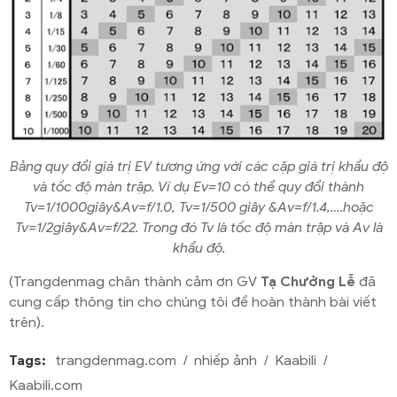
Bảng quy đổi giá trị EV tương ứng với các cặp giá trị khẩu độ
và tốc độ màn trập. Ví dụ Ev=10 có thể quy đổi thành
Tv=1/1000giây&Av=f/1.0, Tv=1/500 giây &Av=f/1.4,….hoặc
Tv=1/2giây&Av=f/22. Trong đó Tv là tốc độ màn trập và Av là
khẩu độ.
(Trangdenmag chân thành cảm ơn GV
Tạ Chưởng Lễ
đã
cung cấp thông tin cho chúng tôi để hoàn thành bài viết
trên).
Tags:
trangdenmag.com
nhiếp ảnh
Kaabili
Kaabili.com