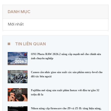
DANH MỤC
Mới nhất
TIN LIÊN QUAN
ON1 Photo RAW 2026.2 nâng cấp mạnh mẽ cho chỉnh sửa
ảnh chuyên nghiệp
Canon cân nhắc giao sản xuất các sản phẩm entry-level cho
đối tác bên ngoài
Fujifilm mở rộng sản xuất phim Instax với đầu tư gần 32
triệu đô la
Nikon nâng cấp firmware cho Z9 và Z5 II: tăng hiệu năng,