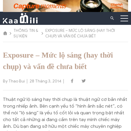
Chuyển
đến
nội
dung
THÔNG TIN &
EXPOSURE – MỨC LỘ SÁNG (HAY THỜI
SỰ KIỆN
CHỤP) VÀ VẤN ĐỀ CHƯA BIẾT
Exposure – Mức lộ sáng (hay thời
chụp) và vấn đề chưa biết
By Thao Bui
28 Tháng 3, 2014
Thuật ngữ lộ sáng hay thời chụp là thuật ngữ cơ bản nhất
trong nhiếp ảnh. Bên cạnh yếu tố “hình ảnh sắc nét”, có
thể nói “lộ sáng” là yếu tố cốt lỏi và quan trọng bật nhất
cho tất cả những ai đang cầm trên tay mình chiếc máy
ảnh. Dù bạn đang sở hữu một chiếc máy chuyên nghiệp