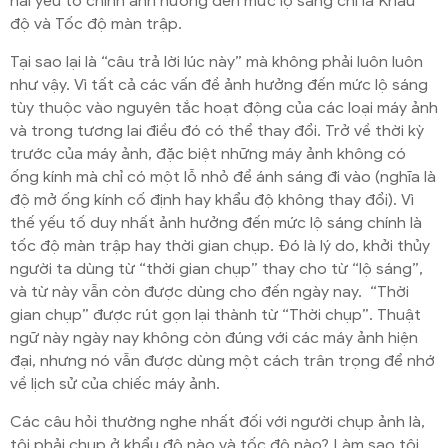
hai yếu tố chính ảnh hưởng đến mức lộ sáng chỉ là Khẩu
độ và Tốc độ màn trập.
Tại sao lại là “câu trả lời lúc này” mà không phải luôn luôn
như vậy. Vì tất cả các vấn đề ảnh hưởng đến mức lộ sáng
tùy thuộc vào nguyên tắc hoạt động của các loại máy ảnh
và trong tương lai điều đó có thể thay đổi. Trở về thời kỳ
trước của máy ảnh, đặc biệt những máy ảnh không có
ống kính mà chỉ có một lỗ nhỏ để ánh sáng đi vào (nghĩa là
độ mở ống kính cố định hay khẩu độ không thay đổi). Vì
thế yếu tố duy nhất ảnh hưởng đến mức lộ sáng chính là
tốc độ màn trập hay thời gian chụp. Đó là lý do, khởi thủy
người ta dùng từ “thời gian chụp” thay cho từ “lộ sáng”,
và từ này vẫn còn được dùng cho đến ngày nay. “Thời
gian chụp” được rút gọn lại thành từ “Thời chụp”. Thuật
ngữ này ngày nay không còn đúng với các máy ảnh hiện
đại, nhưng nó vẫn được dùng một cách trân trọng để nhớ
về lịch sử của chiếc máy ảnh.
Các câu hỏi thường nghe nhất đối với người chụp ảnh là,
tôi phải chụp ở khẩu độ nào và tốc độ nào? Làm sao tôi