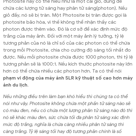
Photosite này có thể hiểu như là một cái giỏ, dùng để
chứa các lượng tử sáng hay phân tử sáng(photon). Nếu
giỏ đầy, nó sẽ bị tràn. Một Photosite bị tràn được gọi là
photosite bão hòa, vì thế không thể nhận thấy các
photon được thêm vào. Đó là cơ sở để xác định mức độ
trắng của máy ảnh. Đối với một máy ảnh lý tưởng, tỷ lệ
tương phản của nó là chỉ số của các photon có thể chứa
trong mỗi Photosite, chia cho cường độ sáng tối nhất đo
được. Nếu mỗi photosite chứa được 1000 photon, thì tỷ lệ
tương phản sẽ là 1000:1. Nếu kích thước photosite này lớn
hơn có thể chứa nhiều các photon hơn. Ta có thể nói
phạm vi động của máy ảnh SLR kỹ thuật số cao hơn máy
ảnh du lịch
.
Nếu những điều trên làm bạn khó hiểu thì chúng ta có thể
nói như vậy. Photosite không chứa một phần tử sáng nào sẽ
có màu đen, nếu có chứa một lượng phân tử sáng nào đó thì
nó sẽ khác màu đen, sức chứa tối đa phân tử sáng xác định
mức độ trắng, nghĩa là chứa càng nhiều phân tử sáng thì
càng trắng. Tỷ lệ sáng tối hay độ tương phản chính là số