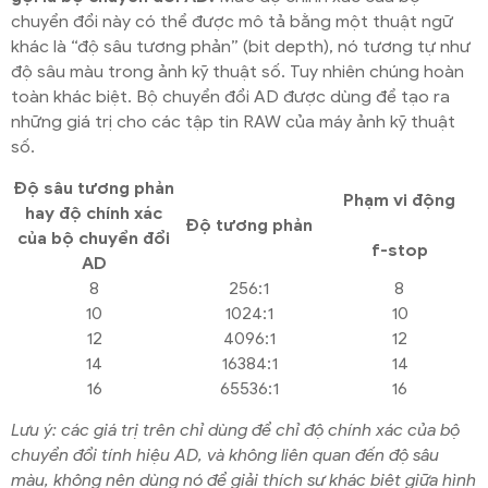
chuyển đổi này có thể được mô tả bằng một thuật ngữ
khác là “độ sâu tương phản” (bit depth), nó tương tự như
độ sâu màu trong ảnh kỹ thuật số. Tuy nhiên chúng hoàn
toàn khác biệt. Bộ chuyển đổi AD được dùng để tạo ra
những giá trị cho các tập tin RAW của máy ảnh kỹ thuật
số.
Độ sâu tương phản
Phạm vi động
hay độ chính xác
Độ tương phản
của bộ chuyển đổi
f-stop
AD
8
256:1
8
10
1024:1
10
12
4096:1
12
14
16384:1
14
16
65536:1
16
Lưu ý: các giá trị trên chỉ dùng để chỉ độ chính xác của bộ
chuyển đổi tính hiệu AD, và không liên quan đến độ sâu
màu, không nên dùng nó để giải thích sự khác biệt giữa hình