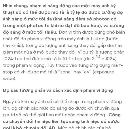
Nhìn chung, phạm vi năng động của một máy ảnh kỹ
thuật số có thể được mô tả là tỷ lệ đo được cường độ
ánh sáng ở mức tối đa (khả năng đếm số photon có
trong một photosite khi nó đạt độ bảo hòa), và cường
độ sáng ở mức tối thiểu.
Đơn vị tính được dùng phổ biến
nhất để đo phạm vi động trên máy ảnh là f-stop (bước
hay khẩu), trong đó lượng ánh sáng thay đổi gấp đôi hay
giảm một nửa ở mỗi bước thay đổi. Ví dụ tỷ lệ tương phản
10
1024:1 có thể được mô tả là 10 f-stop (do 2
= 1024)
trong phạm vi động. Tùy thuộc vào từng ứng dụng mà f-
stop có khi được mô tả là “zone” hay “eV” (exposure
value).
Độ sâu tương phản và cách xác định phạm vi động
Ngay cả khi máy ảnh số có thể chụp trong pham vi động
lớn, độ chính xác mức độ sáng đo được khi chuyển qua
giá trị số có thể giới hạn một phần phạm vi động.
Công
cụ chuyển đổi tín hiệu liên tục sang tính hiệu số được
gọi là bộ chuyển đổi AD.
Mức độ chính xác của bộ