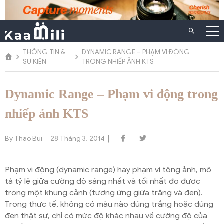
Chuyển
đến
nội
dung
THÔNG TIN &
DYNAMIC RANGE – PHẠM VI ĐỘNG
SỰ KIỆN
TRONG NHIẾP ẢNH KTS
Dynamic Range – Phạm vi động trong
nhiếp ảnh KTS
By Thao Bui
28 Tháng 3, 2014
Phạm vi động (dynamic range) hay phạm vi tông ảnh, mô
tả tỷ lệ giữa cường độ sáng nhất và tối nhất đo được
trong một khung cảnh (tương ứng giữa trắng và đen).
Trong thực tế, không có màu nào đúng trắng hoặc đúng
đen thật sự, chỉ có mức độ khác nhau về cường độ của