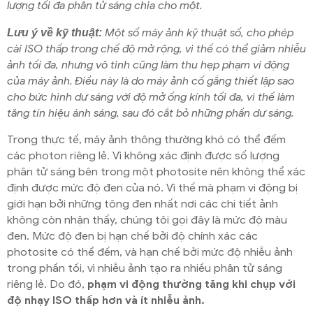
lượng tối đa phân tử sáng chia cho một.
Một số máy ảnh kỹ thuật số, cho phép
Lưu ý về kỹ thuật:
cài ISO thấp trong chế độ mở rộng, vì thế có thể giảm nhiễu
ảnh tối đa, nhưng vô tình cũng làm thu hẹp phạm vi động
của máy ảnh. Điều này là do máy ảnh cố gắng thiết lập sao
cho bức hình dư sáng với độ mở ống kính tối đa, vì thế làm
tăng tín hiệu ánh sáng, sau đó cắt bỏ những phần dư sáng.
Trong thực tế, máy ảnh thông thường khó có thể đếm
các photon riêng lẻ. Vì không xác định được số lượng
phân tử sáng bên trong một photosite nên không thể xác
định được mức độ đen của nó. Vì thế mà phạm vi động bị
giới hạn bởi những tông đen nhất nơi các chi tiết ảnh
không còn nhận thấy, chúng tôi gọi đây là mức độ màu
đen. Mức độ đen bị hạn chế bởi độ chính xác các
photosite có thể đếm, và hạn chế bởi mức độ nhiễu ảnh
trong phần tối, vì nhiễu ảnh tạo ra nhiều phân tử sáng
riêng lẻ. Do đó,
phạm vi động thường tăng khi chụp với
độ nhạy ISO thấp hơn và ít nhiễu ảnh.