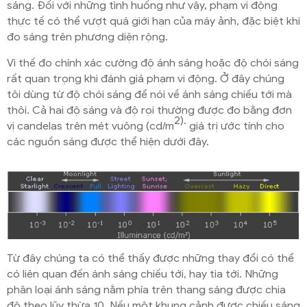
sáng. Đối với những tình huống như vậy, phạm vi động
thực tế có thể vượt quá giới hạn của máy ảnh, đặc biệt khi
đo sáng trên phương diện rộng.
Vì thế đo chính xác cường độ ánh sáng hoặc độ chói sáng
rất quan trọng khi đánh giá phạm vi động. Ở đây chúng
tôi dùng từ độ chói sáng để nói về ánh sáng chiếu tới mà
thôi. Cả hai độ sáng và độ rọi thường được đo bằng đơn
2).
vị candelas trên mét vuông (cd/m
giá trị ước tính cho
các nguồn sáng được thể hiện dưới đây.
Từ đây chúng ta có thể thấy được những thay đổi có thể
có liên quan đến ánh sáng chiếu tới, hay tia tới. Những
phân loại ánh sáng nằm phía trên thang sáng được chia
độ theo lũy thừa 10. Nếu một khung cảnh được chiếu sáng