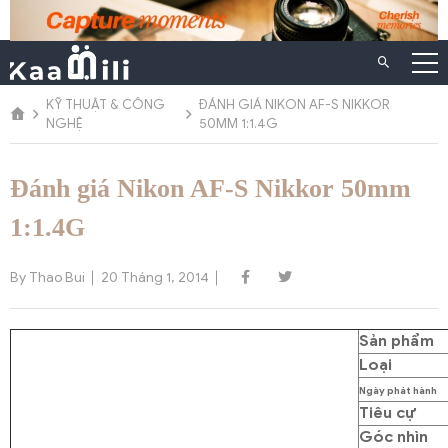
Chuyển
đến
nội
dung
KỸ THUẬT & CÔNG
ĐÁNH GIÁ NIKON AF-S NIKKOR
NGHỆ
50MM 1:1.4G
Đánh giá Nikon AF-S Nikkor 50mm
1:1.4G
By Thao Bui
20 Tháng 1, 2014
Sản phẩm
Loại
Ngày phát hành
Tiêu cự
Góc nhìn