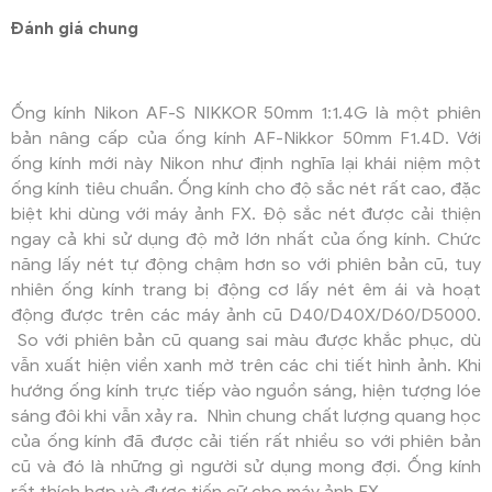
Đánh giá chung
Ống kính Nikon AF-S NIKKOR 50mm 1:1.4G là một phiên
bản nâng cấp của ống kính AF-Nikkor 50mm F1.4D. Với
ống kính mới này Nikon như định nghĩa lại khái niệm một
ống kính tiêu chuẩn. Ống kính cho độ sắc nét rất cao, đặc
biệt khi dùng với máy ảnh FX. Độ sắc nét được cải thiện
ngay cả khi sử dụng độ mở lớn nhất của ống kính. Chức
năng lấy nét tự động chậm hơn so với phiên bản cũ, tuy
nhiên ống kính trang bị động cơ lấy nét êm ái và hoạt
động được trên các máy ảnh cũ D40/D40X/D60/D5000.
So với phiên bản cũ quang sai màu được khắc phục, dù
vẫn xuất hiện viền xanh mờ trên các chi tiết hình ảnh. Khi
hướng ống kính trực tiếp vào nguồn sáng, hiện tượng lóe
sáng đôi khi vẫn xảy ra. Nhìn chung chất lượng quang học
của ống kính đã được cải tiến rất nhiều so với phiên bản
cũ và đó là những gì người sử dụng mong đợi. Ống kính