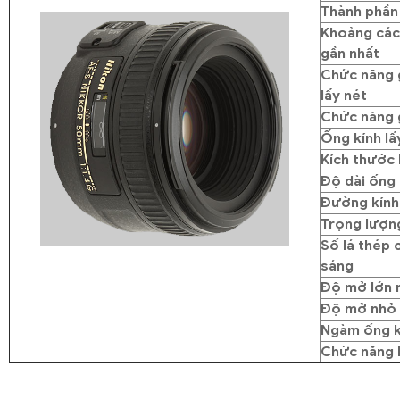
Thành phần 
Khoảng các
gần nhất
Chức năng 
lấy nét
Chức năng 
Ống kính lấ
Kích thước 
Độ dài ống 
Đường kính
Trọng lượn
Số lá thép 
sáng
Độ mở lớn 
Độ mở nhỏ 
Ngàm ống k
Chức năng 