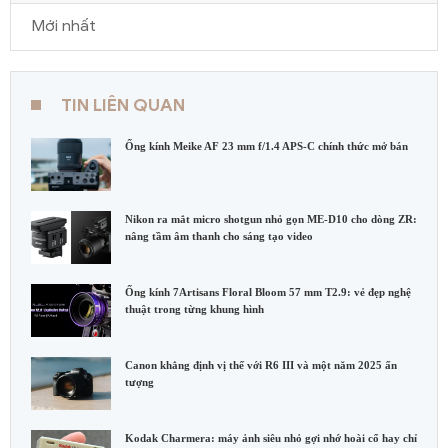
Mới nhất
TIN LIÊN QUAN
Ống kính Meike AF 23 mm f/1.4 APS-C chính thức mở bán
Nikon ra mắt micro shotgun nhỏ gọn ME-D10 cho dòng ZR:
nâng tầm âm thanh cho sáng tạo video
Ống kính 7Artisans Floral Bloom 57 mm T2.9: vẻ đẹp nghệ
thuật trong từng khung hình
Canon khẳng định vị thế với R6 III và một năm 2025 ấn
tượng
Kodak Charmera: máy ảnh siêu nhỏ gợi nhớ hoài cổ hay chỉ