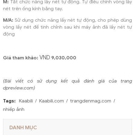
M:
Tắt chức năng lấy nét tự động. Tự điều chỉnh vòng lấy
nét trên ống kính bằng tay.
M/A:
Sử dụng chức năng lấy nét tự động, cho phép dùng
vòng lấy nét để tinh chỉnh sau khi máy ảnh đã lấy nét tự
động
VND
Giá tham khảo:
9,030,000
(Bài viết
có sử dụng kết
quả
đánh giá của trang
dpreview.com
)
Tags:
Kaabili
Kaabili.com
trangdenmag.com
nhiếp ảnh
DANH MỤC