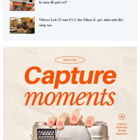
là món đồ giải trí?
Viltrox Lab 35 mm f/1.2 cho Nikon Z: góc nhìn mới đầy
sáng tạo