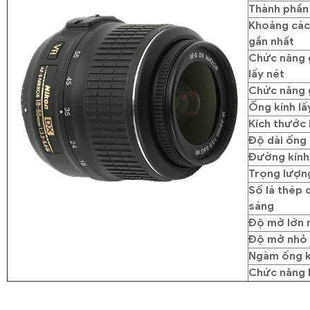
Thành phần 
Khoảng các
gần nhất
Chức năng 
lấy nét
Chức năng 
Ống kính lấ
Kích thước 
Độ dài ống 
Đường kính
Trọng lượn
Số lá thép 
sáng
Độ mở lớn 
Độ mở nhỏ 
Ngàm ống k
Chức năng 