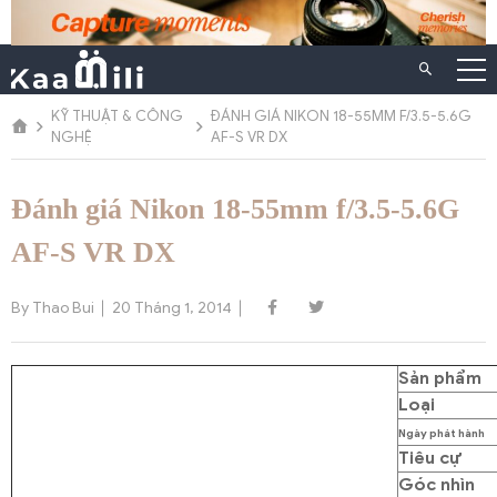
Chuyển
đến
nội
dung
KỸ THUẬT & CÔNG
ĐÁNH GIÁ NIKON 18-55MM F/3.5-5.6G
NGHỆ
AF-S VR DX
Đánh giá Nikon 18-55mm f/3.5-5.6G
AF-S VR DX
By Thao Bui
20 Tháng 1, 2014
Sản phẩm
Loại
Ngày phát hành
Tiêu cự
Góc nhìn