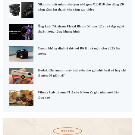
Nikon ra mắt micro shotgun nhỏ gọn ME-D10 cho dòng ZR:
nâng tầm âm thanh cho sáng tạo video
Ống kính 7Artisans Floral Bloom 57 mm T2.9: vẻ đẹp nghệ
thuật trong từng khung hình
Canon khẳng định vị thế với R6 III và một năm 2025 ấn
tượng
Kodak Charmera: máy ảnh siêu nhỏ gợi nhớ hoài cổ hay chỉ
là món đồ giải trí?
Viltrox Lab 35 mm f/1.2 cho Nikon Z: góc nhìn mới đầy
sáng tạo