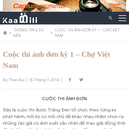
Chuyển
đến
nội
dung
THÔNG TIN & SỰ
CUỘC THI ẢNH ĐƠN KỲ 1 – CHỢ VIỆT
KIỆN
NAM
Cuộc thi ảnh đơn kỳ 1 – Chợ Việt
Nam
By Thao Bui
15 Tháng 7, 2014
CUỘC THI ẢNH ĐƠN
Đây là cuộc thi được Trắng Đen tổ chức theo từng kỳ
phát hành, mỗi kỳ có mỗi chủ đề khác nhau nhằm chọn ra
những tác giả có ảnh xuất sắc nhất để trao giải đồng thời