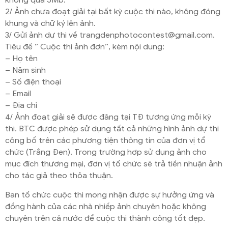
không quá 5Mb.
2/ Ảnh chưa đoạt giải tại bất kỳ cuộc thi nào, không đóng
khung và chữ ký lên ảnh.
3/ Gửi ảnh dự thi về trangdenphotocontest@gmail.com.
Tiêu đề ” Cuộc thi ảnh đơn”, kèm nội dung:
– Họ tên
– Năm sinh
– Số điện thoại
– Email
– Địa chỉ
4/ Ảnh đoạt giải sẽ được đăng tại TĐ tương ứng mỗi kỳ
thi.
BTC được phép sử dụng tất cả những hình ảnh dự thi
công bố trên các phương tiện thông tin của đơn vị tổ
chức (Trắng Đen). Trong trường hợp sử dụng ảnh cho
mục đích thương mại, đơn vị tổ chức sẽ trả tiền nhuận ảnh
cho tác giả theo thỏa thuận.
Ban tổ chức cuộc thi mong nhận được sự hưởng ứng và
đồng hành của các nhà nhiếp ảnh chuyên hoặc không
chuyên trên cả nước để cuộc thi thành công tốt đẹp.