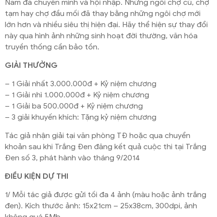
Nam đã chuyển mình và hội nhập. Những ngôi chợ cũ, chợ
tạm hay chợ đầu mối đã thay bằng những ngôi chợ mới
lớn hơn và nhiều siêu thị hiện đại. Hãy thể hiện sự thay đổi
này qua hình ảnh những sinh hoạt đời thường, văn hóa
truyền thống cần bảo tồn.
GIẢI THƯỞNG
– 1 Giải nhất 3.000.000đ + Kỷ niệm chương
– 1 Giải nhì 1.000.000đ + Kỷ niệm chương
– 1 Giải ba 500.000đ + Kỷ niệm chương
– 3 giải khuyến khích: Tặng kỷ niệm chương
Tác giả nhận giải tại văn phòng TĐ hoặc qua chuyển
khoản sau khi Trắng Đen đăng kết quả cuộc thi tại Trắng
Đen số 3, phát hành vào tháng 9/2014
ĐIỀU KIỆN DỰ THI
1/ Mỗi tác giả được gửi tối đa 4 ảnh (màu hoặc ảnh trắng
đen). Kích thước ảnh: 15x21cm – 25x38cm, 300dpi, ảnh