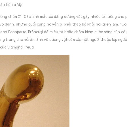
ầu tiên ở Mỹ.
Công chúa X”. Các hình mẫu có dáng dương vật gây nhiều tai tiếng cho 
 vô danh, nhưng cuối cùng nó vẫn bị phải tháo bỏ khỏi nơi triển lãm. “C
oleon Bonaparte. Brâncuşi đã miêu tả hoặc châm biếm cuộc sống của cô
ượng trưng cho nỗi ám ảnh về dương vật của cô, một người thuộc lớp ngư
ỡ của Sigmund Freud.