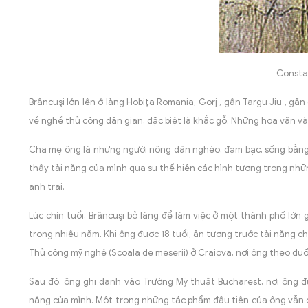
Constan
Brâncuşi lớn lên ở làng Hobiţa Romania, Gorj , gần Targu Jiu , g
về nghề thủ công dân gian, đặc biệt là khắc gỗ. Những hoa văn và
Cha mẹ ông là những người nông dân nghèo, đạm bạc, sống bằng sứ
thấy tài năng của mình qua sự thể hiện các hình tượng trong nhữ
anh trai.
Lúc chín tuổi, Brâncuşi bỏ làng để làm việc ở một thành phố lớn
trong nhiều năm. Khi ông được 18 tuổi, ấn tượng trước tài năng c
Thủ công mỹ nghệ (Scoala de meserii) ở Craiova, nơi ông theo đuổ
Sau đó, ông ghi danh vào Trường Mỹ thuật Bucharest, nơi ông đ
năng của mình. Một trong những tác phẩm đầu tiên của ông vẫn còn