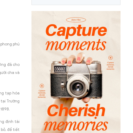
g phong phú
 Ông đã cho
gười cha và
àng tạp hóa
 tại Trường
 1898.
g định tài
bỏ, để tiết