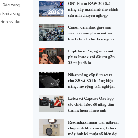
ON1 Photo RAW 2026.2
i. Bảo tàng
nâng cấp mạnh mẽ cho chỉnh
êu khắc ông
sửa ảnh chuyên nghiệp
rình vỹ đại
Canon cân nhắc giao sản
xuất các sản phẩm entry-
level cho đối tác bên ngoài
Fujifilm mở rộng sản xuất
phim Instax với đầu tư gần
32 triệu đô la
Nikon nâng cấp firmware
cho Z9 và Z5 II: tăng hiệu
năng, mở rộng trải nghiệm
Leica và Capture One hợp
tác chiến lược để nâng tầm
trải nghiệm nhiếp ảnh
Rewindpix mang trải nghiệm
chụp ảnh film vào một chiếc
máy ảnh kỹ thuật số hiện đại