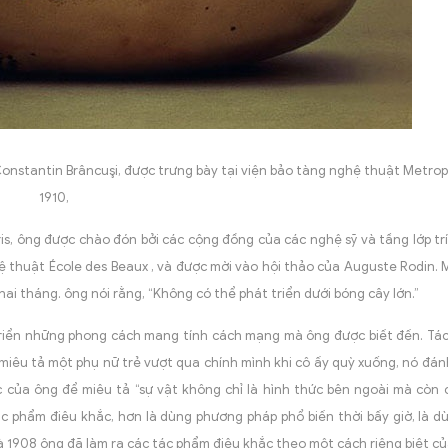
onstantin Brâncuşi, được trưng bày tại viện bảo tàng nghệ thuật Metro
1910,
aris, ông được chào đón bởi các cộng đồng của các nghệ sỹ và tầng lớp tr
ệ thuật École des Beaux , và được mời vào hội thảo của Auguste Rodin.
ai tháng. ông nói rằng, “Không có thể phát triển dưới bóng cây lớn.”
t triển những phong cách mang tính cách mạng mà ông được biết đến. T
ó miêu tả một phụ nữ trẻ vượt qua chính mình khi cô ấy quỳ xuống, nó đá
c của ông để miêu tả “sự vật không chỉ là hình thức bên ngoài mà còn
c phẩm điêu khắc, hơn là dùng phương pháp phổ biến thời bấy giờ, là 
à 1908 ông đã làm ra các tác phẩm điêu khắc theo một cách riêng biệt củ