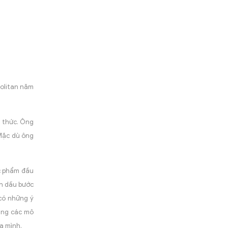
politan năm
í thức. Ông
 Mặc dù ông
ác phẩm đầu
nh dấu bước
 có những ý
dùng các mô
a mình.