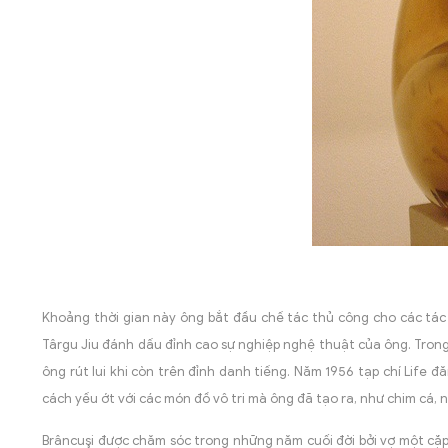
Khoảng thời gian này ông bắt đầu chế tác thủ công cho các tác
Târgu Jiu đánh dấu đỉnh cao sự nghiệp nghệ thuật của ông. Trong 
ông rút lui khi còn trên đỉnh danh tiếng. Năm 1956 tạp chí Life
cách yếu ớt với các món đồ vô tri mà ông đã tạo ra, như chim cá, n
Brâncuşi được chăm sóc trong những năm cuối đời bởi vợ một cặ