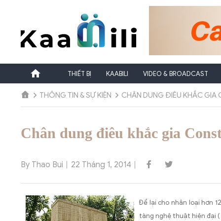
Chuyển
đến
nội
dung
THIẾT BỊ
KAABILI
VIDEO & BROADCAST
THÔNG TIN & SỰ KIỆN
CHÂN DUNG ĐIÊU KHẮC GIA
Chân dung điêu khắc gia Const
By Thao Bui
22 Tháng 1, 2014
Để lại cho nhân loại hơn 
tàng nghệ thuật hiện đại (