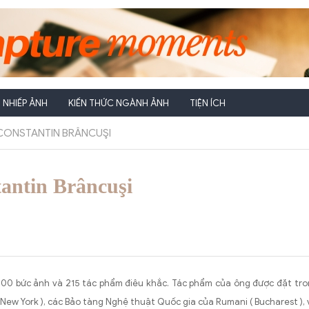
NHIẾP ẢNH
KIẾN THỨC NGÀNH ẢNH
TIỆN ÍCH
 CONSTANTIN BRÂNCUŞI
antin Brâncuşi
1200 bức ảnh và 215 tác phẩm điêu khắc. Tác phẩm của ông được đặt tr
 New York ), các Bảo tàng Nghệ thuật Quốc gia của Rumani ( Bucharest ), 