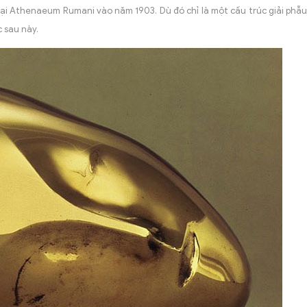
tại Athenaeum Rumani vào năm 1903. Dù đó chỉ là một cấu trúc giải phẫ
 sau này.