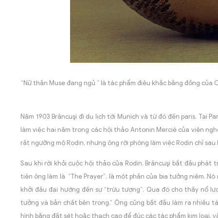
“Nữ thần Muse đang ngủ ” là tác phẩm điêu khắc bằng đồng của C
Năm 1903 Brâncuşi đi du lịch tới Munich và từ đó đến paris. Tại P
làm việc hai năm trong các hội thảo Antonin Mercié của viện ngh
rất ngưỡng mộ Rodin, nhưng ông rời phòng làm việc Rodin chỉ sau h
Sau khi rời khỏi cuộc hội thảo của Rodin, Brâncuşi bắt đầu phá
tiên ông làm là “The Prayer”, là một phần của bia tưởng niệm. N
khởi đầu đại hướng đến sự “trừu tượng”. Qua đó cho thấy nổ lự
tưởng và bản chất bên trong.” Ông cũng bắt đầu làm ra nhiều tá
hình bằng đất sét hoặc thạch cao để đúc các tác phẩm kim loại, v