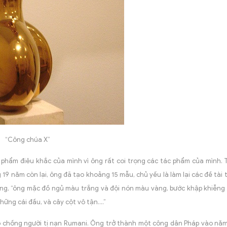
“Công chúa X”
 phẩm điêu khắc của mình vì ông rất coi trọng các tác phẩm của mình.
19 năm còn lại, ông đã tạo khoảng 15 mẫu, chủ yếu là làm lại các đề tài 
 đăng, “ông mặc đồ ngủ màu trắng và đội nón màu vàng, bước khập khiễng
hững cái đầu, và cây cột vô tận….”
p chồng người tị nạn Rumani. Ông trở thành một công dân Pháp vào năm