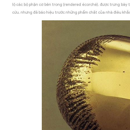
lộ các bộ phận cơ bên trong (rendered écorché), được trưng bày 
cứu, nhưng đã báo hiệu trước những phẩm chất của nhà điêu khắc