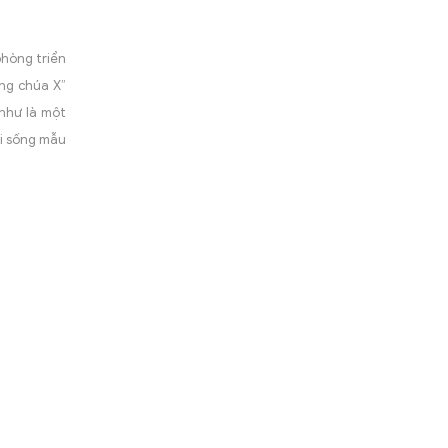
phòng triển
ông chúa X”
 như là một
ời sống mẫu