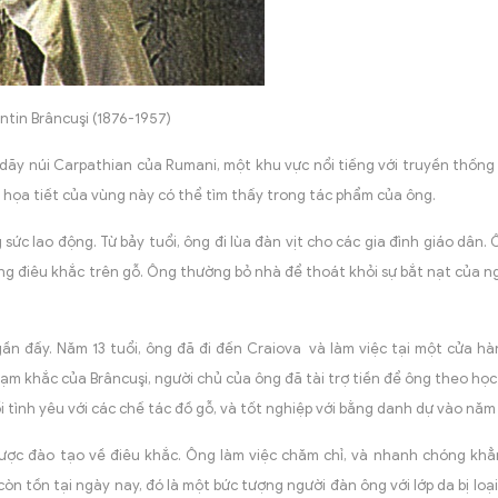
tin Brâncuşi (1876-1957)
ần dãy núi Carpathian của Rumani, một khu vực nổi tiếng với truyền thốn
 họa tiết của vùng này có thể tìm thấy trong tác phẩm của ông.
c lao động. Từ bảy tuổi, ông đi lùa đàn vịt cho các gia đình giáo dân.
ng điêu khắc trên gỗ. Ông thường bỏ nhà để thoát khỏi sự bắt nạt của n
 gần đấy. Năm 13 tuổi, ông đã đi đến Craiova và làm việc tại một cửa h
hạm khắc của Brâncuşi, người chủ của ông đã tài trợ tiền để ông theo học
i tình yêu với các chế tác đồ gỗ, và tốt nghiệp với bằng danh dự vào năm
ược đào tạo về điêu khắc. Ông làm việc chăm chỉ, và nhanh chóng khẳn
 tồn tại ngày nay, đó là một bức tượng người đàn ông với lớp da bị loại 