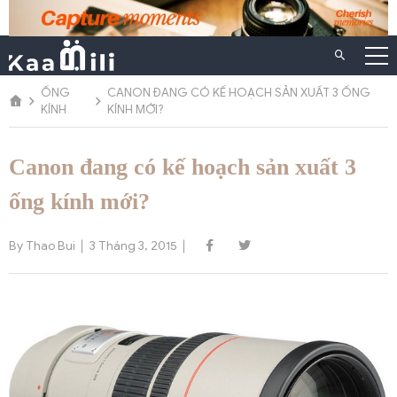
Chuyển
đến
nội
dung
ỐNG
CANON ĐANG CÓ KẾ HOẠCH SẢN XUẤT 3 ỐNG
KÍNH
KÍNH MỚI?
Canon đang có kế hoạch sản xuất 3
ống kính mới?
By Thao Bui
3 Tháng 3, 2015