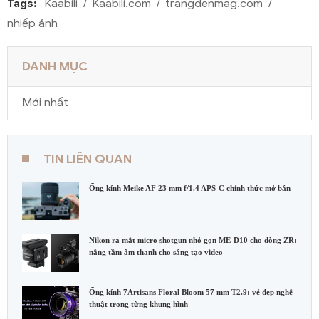
Tags:
Kaabili
Kaabili.com
trangdenmag.com
nhiếp ảnh
DANH MỤC
Mới nhất
TIN LIÊN QUAN
Ống kính Meike AF 23 mm f/1.4 APS-C chính thức mở bán
Nikon ra mắt micro shotgun nhỏ gọn ME-D10 cho dòng ZR:
nâng tầm âm thanh cho sáng tạo video
Ống kính 7Artisans Floral Bloom 57 mm T2.9: vẻ đẹp nghệ
thuật trong từng khung hình