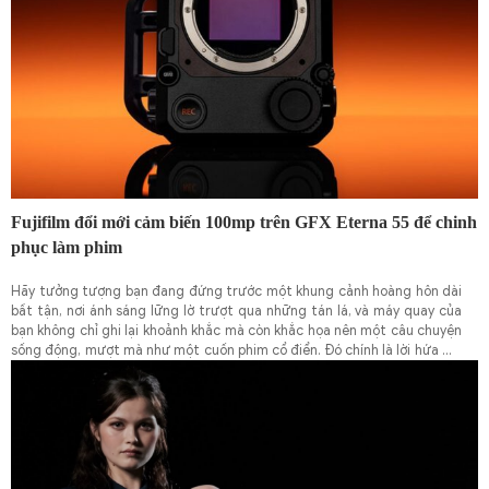
Fujifilm đổi mới cảm biến 100mp trên GFX Eterna 55 để chinh
phục làm phim
Hãy tưởng tượng bạn đang đứng trước một khung cảnh hoàng hôn dài
bất tận, nơi ánh sáng lững lờ trượt qua những tán lá, và máy quay của
bạn không chỉ ghi lại khoảnh khắc mà còn khắc họa nên một câu chuyện
sống động, mượt mà như một cuốn phim cổ điển. Đó chính là lời hứa mà
Fujifilm mang đến với GFX Eterna 55 – một chiếc máy quay điện ảnh
không chỉ kế thừa di sản ảnh tĩnh hùng mạnh mà còn được tái sinh để
ôm trọn thế giới video. Dựa trên cảm biến trung bình 101 megapixel
quen thuộc từ dòng GFX100 II và GFX100S II, Fujifilm đã lặng lẽ thực
hiện những thay đổi sâu sắc, biến nó thành công cụ lý tưởng cho các
nhà làm phim. Không phải là một bản sao chép đơn thuần, mà là sự hòa
quyện tinh tế giữa kỹ thuật số và analog, mở ra cánh cửa cho những