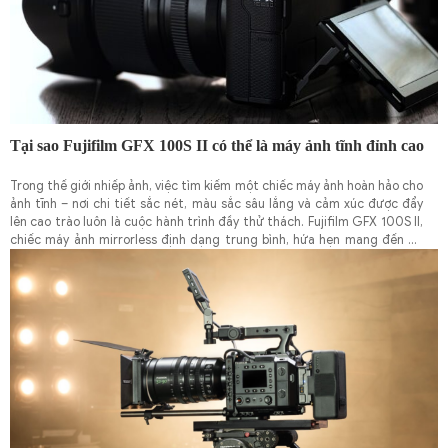
Tại sao Fujifilm GFX 100S II có thể là máy ảnh tĩnh đỉnh cao
Trong thế giới nhiếp ảnh, việc tìm kiếm một chiếc máy ảnh hoàn hảo cho
ảnh tĩnh – nơi chi tiết sắc nét, màu sắc sâu lắng và cảm xúc được đẩy
lên cao trào luôn là cuộc hành trình đầy thử thách. Fujifilm GFX 100S II,
chiếc máy ảnh mirrorless định dạng trung bình, hứa hẹn mang đến độ
phân giải khổng lồ 102 megapixel cùng màu sắc 16-bit mượt mà, khiến
nó trở thành ứng cử viên sáng giá cho danh hiệu "đỉnh cao". Tuy nhiên,
qua lăng kính thực tế, chiếc máy này không chỉ là con số kỹ thuật; nó là
người bạn đồng hành với những ưu điểm vượt trội và những hạn chế
khiến bạn phải cân nhắc. Dựa trên trải nghiệm thực tế từ nhiếp ảnh gia
Dylan Spitz trong chuyến đi qua Canada, chúng ta sẽ khám phá sâu sắc
hơn về lý do tại sao GFX 100S II có thể thay đổi cách bạn chụp ảnh tĩnh,
đồng thời chỉ ra những điểm có thể khiến bạn do dự.