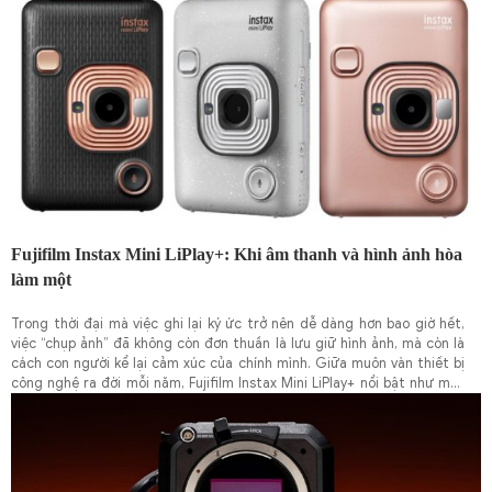
với màu sắc, nơi khoa học gặp gỡ nghệ thuật, và F-Log2 C – định dạng
ghi hình mới – trở thành trái tim của hành trình này.
Fujifilm Instax Mini LiPlay+: Khi âm thanh và hình ảnh hòa
làm một
Trong thời đại mà việc ghi lại ký ức trở nên dễ dàng hơn bao giờ hết,
việc “chụp ảnh” đã không còn đơn thuần là lưu giữ hình ảnh, mà còn là
cách con người kể lại cảm xúc của chính mình. Giữa muôn vàn thiết bị
công nghệ ra đời mỗi năm, Fujifilm Instax Mini LiPlay+ nổi bật như một
bước tiến táo bạo – nơi âm thanh và hình ảnh lần đầu tiên được hòa
quyện trên cùng một tấm ảnh in liền.