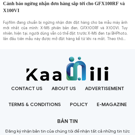
Cảnh báo ngừng nhận đơn hàng sắp tới cho GFX100RF và
X100VI
Fujifilm đang chuẩn bị ngừng nhận đơn đặt hàng cho ba mẫu máy ảnh
mới nhất của mình: X-M5 phiên bản đen, GFX100RF và X100VI. Tuy
nhiên, hiện tại, người dùng vẫn có thể đặt trước X-M5 đen tại BHPhoto,
lần đầu tiên mẫu này được mở đặt hàng kể từ khi ra mắt.​ Theo thông
tin từ FujiRumors, Fujifilm đã thông báo đến các nhà bán lẻ về việc tạm
ngừng nhận đơn hàng cho ba mẫu máy ảnh trên,
CONTACT US
ABOUT US
ADVERTISEMENT
TERMS & CONDITIONS
POLICY
E-MAGAZINE
BẢN TIN
Đăng ký nhận bản tin của chúng tôi để nhận tất cả những tin tức