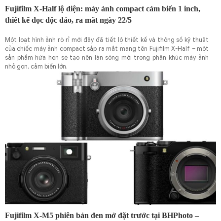
Fujifilm X-Half lộ diện: máy ảnh compact cảm biến 1 inch,
thiết kế dọc độc đáo, ra mắt ngày 22/5
Một loạt hình ảnh rò rỉ mới đây đã tiết lộ thiết kế và thông số kỹ thuật
của chiếc máy ảnh compact sắp ra mắt mang tên Fujifilm X-Half – một
sản phẩm hứa hẹn sẽ tạo nên làn sóng mới trong phân khúc máy ảnh
nhỏ gọn, cảm biến lớn.
Fujifilm X-M5 phiên bản đen mở đặt trước tại BHPhoto –