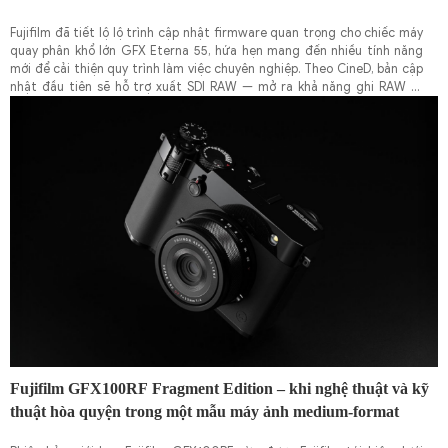
Fujifilm đã tiết lộ lộ trình cập nhật firmware quan trọng cho chiếc máy
quay phân khổ lớn GFX Eterna 55, hứa hẹn mang đến nhiều tính năng
mới để cải thiện quy trình làm việc chuyên nghiệp. Theo CineD, bản cập
nhật đầu tiên sẽ hỗ trợ xuất SDI RAW — mở ra khả năng ghi RAW ra
thiết bị ngoài như Atomos hoặc Blackmagic Design, vốn rất cần thiết
trong workflow quay phim chuyên nghiệp.
Fujifilm GFX100RF Fragment Edition – khi nghệ thuật và kỹ
thuật hòa quyện trong một mẫu máy ảnh medium-format