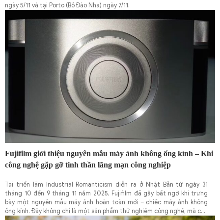
ngày 5/11 và tại Porto (Bồ Đào Nha) ngày 7/11.
Fujifilm giới thiệu nguyên mẫu máy ảnh không ống kính – Khi
công nghệ gặp gỡ tinh thần lãng mạn công nghiệp
Tại triển lãm Industrial Romanticism diễn ra ở Nhật Bản từ ngày 31
tháng 10 đến 9 tháng 11 năm 2025, Fujifilm đã gây bất ngờ khi trưng
bày một nguyên mẫu máy ảnh hoàn toàn mới – chiếc máy ảnh không
ống kính. Đây không chỉ là một sản phẩm thử nghiệm công nghệ, mà còn