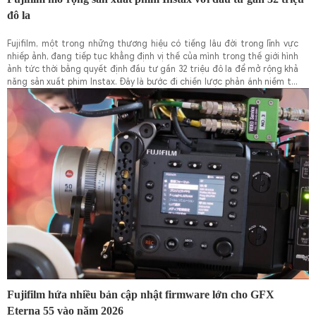
đô la
Fujifilm, một trong những thương hiệu có tiếng lâu đời trong lĩnh vực
nhiếp ảnh, đang tiếp tục khẳng định vị thế của mình trong thế giới hình
ảnh tức thời bằng quyết định đầu tư gần 32 triệu đô la để mở rộng khả
năng sản xuất phim Instax. Đây là bước đi chiến lược phản ánh niềm tin
của công ty vào sức hút bền bỉ của ảnh chụp lấy liền và vai trò quan
trọng của Instax trong văn hóa nhiếp ảnh đương đại.
Fujifilm hứa nhiều bản cập nhật firmware lớn cho GFX
Eterna 55 vào năm 2026