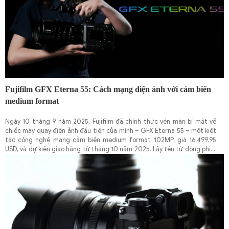
biểu đạt điện ảnh đầy cảm xúc.
Fujifilm GFX Eterna 55: Cách mạng điện ảnh với cảm biến
medium format
Ngày 10 tháng 9 năm 2025, Fujifilm đã chính thức vén màn bí mật về
chiếc máy quay điện ảnh đầu tiên của mình – GFX Eterna 55 – một kiệt
tác công nghệ mang cảm biến medium format 102MP, giá 16.499,95
USD, và dự kiến giao hàng từ tháng 10 năm 2025. Lấy tên từ dòng phim
Eterna huyền thoại, máy quay này không chỉ kế thừa di sản màu sắc đặc
trưng của Fujifilm mà còn tái định nghĩa khả năng sáng tạo trong sản
xuất phim. Với cảm biến lớn gấp 1,7 lần full-frame, hỗ trợ quay từ
Super35 đến DCI 8K Open Gate, và tích hợp hàng loạt tính năng tiên
tiến, GFX Eterna 55 là lời tuyên ngôn của Fujifilm: mang chất lượng
Hollywood đến tay các nhà làm phim, từ dự án indie đến siêu phẩm điện
ảnh.