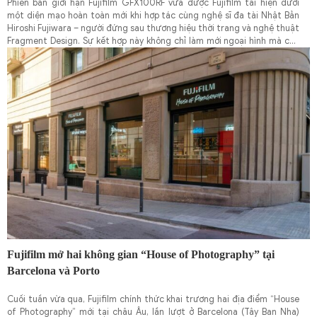
Phiên bản giới hạn Fujifilm GFX100RF vừa được Fujifilm tái hiện dưới
một diện mạo hoàn toàn mới khi hợp tác cùng nghệ sĩ đa tài Nhật Bản
Hiroshi Fujiwara – người đứng sau thương hiệu thời trang và nghệ thuật
Fragment Design. Sự kết hợp này không chỉ làm mới ngoại hình mà còn
mang đến trải nghiệm nhiếp ảnh độc đáo, phản chiếu tinh thần sáng
tạo, tinh tế và cá tính riêng.
Fujifilm mở hai không gian “House of Photography” tại
Barcelona và Porto
Cuối tuần vừa qua, Fujifilm chính thức khai trương hai địa điểm “House
of Photography” mới tại châu Âu, lần lượt ở Barcelona (Tây Ban Nha)