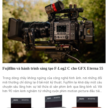
là một tuyên ngôn về triết lý sáng tạo: dám từ bỏ khuôn mẫu cũ để kiến
tạo giá trị mới.
Fujifilm và hành trình sáng tạo F-Log2 C cho GFX Eterna 55
Trong dòng chảy không ngừng của công nghệ hình ảnh, nơi những đổi
mới thường chỉ dừng lại ở bề mặt kỹ thuật, Fujifilm lại khơi dậy một câu
chuyện sâu lắng hơn: sự kế thừa di sản phim ảnh qua lăng kính số. Với
hơn 90 năm kinh nghiệm từ những cuộn phim motion picture đầu tiên,
hãng đã chính thức giới thiệu GFX Eterna 55 – chiếc máy quay điện ảnh
chuyên nghiệp mang tên gọi gợi nhớ đến dòng phim Eterna huyền thoại.
Không chỉ là một thiết bị, đây là minh chứng cho niềm đam mê bất diệt