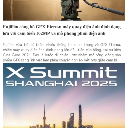
Fujifilm công bố GFX Eterna: máy quay điện ảnh định dạng
lớn với cảm biến 102MP và mô phỏng phim điện ảnh
Fujifilm vừa tiết lộ thêm nhiều thông tin quan trọng về GFX Eterna,
chiếc máy quay điện ảnh định dạng lớn đầu tiên của hãng, tại sự kiện
Cine Gear 2025. Đây là bước đi chiến lược nhằm mở rộng dòng sản
phẩm GFX sang lĩnh vực làm phim chuyên nghiệp, kết hợp giữa cảm biến
ảnh lớn và công nghệ mô phỏng màu phim trứ danh của Fujifilm.